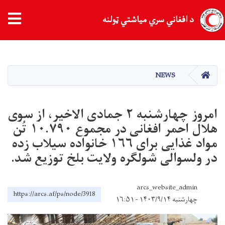
د افغاني سري میاشتي ټولنه
اصلي
منځپانګه
دانګل
کور
NEWS
امروز چهارشنبه ٢ جمادی الاخیر، از سوی
هلال احمر افغانی در مجموع ۱۰.۷۹۰ تُن
مواد غذایی برای ١٦٦ خانواده سیلاب زده
در ولسوالی شولگره ولایت بلخ توزیع شد.
arcs_website_admin
https://arcs.af/ps/node/3918
چهارشنبه ۱۴۰۳/۹/۱۴ - ۱۶:۵۱