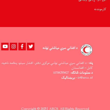
کارموندنه
Youtube
instagram
Facebook
Twitter
د افغاني سري میاشتي ټولنه
پته :
د افغاني سرې میاشتې ټولنې مرکزی دفتر، افشار سیلو، پنځمه ناحیه،
کابل – افغانستان
د معلومات څانګه:
0708255827\
ir@arcs.af -:
بریښنالیک
Copyright © 2025 | ARCS. All Rights Reserved