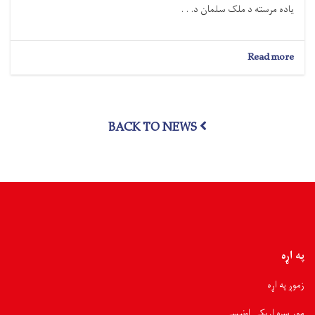
یاده مرسته د ملک سلمان د. . .
about
Read more
نورستان؛
۵۰۰
سېلاب
ځپلو
BACK TO NEWS
کورنیو
سره
څه
باندې
۳۵
ټنه
د
خوراکي
توکو
مرسته
په اړه
وشوه
زموږ په اړه
موږ سره اړیکی اونیسی