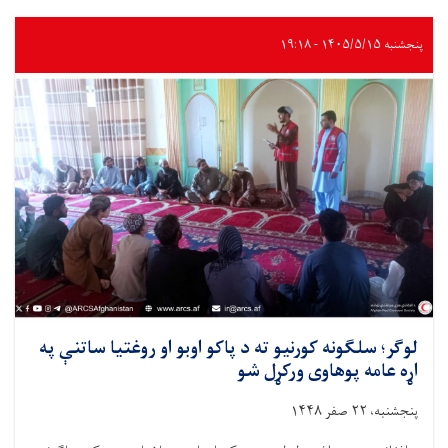
پنجشنبه ۱۴۰۵/۵/۱۵ - ۱۹:۱۸
لوګر؛ سلګونه کورنیو ته د پاکو اوبو او روغتیا ساتنې په
اړه عامه پوهاوی ورکړل شو
پنجشنبه، ۲۲ صفر ۱۴۴۸