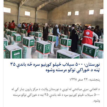
نږدې
۱۳
ټنه
خوراکي
توکي
ووېشل
شول
نورستان؛ ۵۰۰ سېلاب ځپلو کورنیو سره څه باندې ۳۵
ټنه د خوراکي توکو مرسته وشوه
پنجشنبه، ۲۲ صفر ۱۴۴۸
د افغاني سرې میاشتې له لوري د نورستان ولایت د مرکز پارون ښار کې له
۵۰۰ سېلاب ځپلو کورنیو سره د څه باندې ۳۵ ټنه د خوراکي توکو مرسته
وشوه.