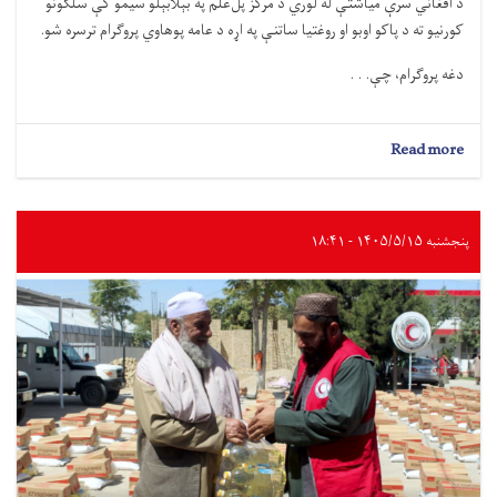
د افغاني سرې میاشتې له لوري د مرکز پل‌علم په بېلابېلو سیمو کې سلګونو
کورنیو ته د پاکو اوبو او روغتیا ساتنې په اړه د عامه پوهاوي پروګرام ترسره شو.
دغه پروګرام، چې. . .
about
Read more
لوګر؛
سلګونه
کورنیو
ته
پنجشنبه ۱۴۰۵/۵/۱۵ - ۱۸:۴۱
د
پاکو
اوبو
او
روغتیا
ساتنې
په
اړه
عامه
پوهاوی
ورکړل