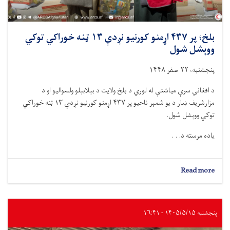
شو
بلخ؛ پر ۴۳۷ اړمنو کورنیو نږدې ۱۳ ټنه خوراکي توکي
ووېشل شول
پنجشنبه، ۲۲ صفر ۱۴۴۸
د افغاني سرې میاشتې له لوري د بلخ ولایت د بېلابېلو ولسوالیو او د
مزارشریف ښار د يو شمېر ناحیو پر ۴۳۷ اړمنو کورنیو نږدې ۱۳ ټنه خوراکي
توکي ووېشل شول.
یاده مرسته د. . .
about
Read more
بلخ؛
پر
۴۳۷
اړمنو
پنجشنبه ۱۴۰۵/۵/۱۵ - ۱۶:۴۱
کورنیو