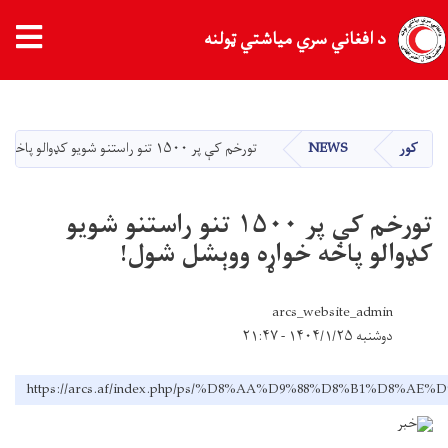
د افغاني سري میاشتي ټولنه
اصلي
منځپانګه
دانګل
کور
NEWS
تورخم کې پر ۱۵۰۰ تنو راستنو شویو کډوالو پاخه خواړه ووېشل شول!
تورخم کې پر ۱۵۰۰ تنو راستنو شویو
کډوالو پاخه خواړه ووېشل شول!
arcs_website_admin
دوشنبه ۱۴۰۴/۱/۲۵ - ۲۱:۴۷
https://arcs.af/index.php/ps/%D8%AA%D9%88%D8%B1