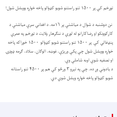
تورخم کې پر ۱۵۰۰ تنو راستنو شویو کډوالو پاخه خواړه ووېشل شول!
نن دوشنبه د شوال د میاشتې پر ۱۶مه، د افغاني سرې میاشتې د
کارکوونکو او رضاکارانو له لوري د ننګرهار ولایت د تورخم په عمري
پنډغالي کې پر ۱۵۰۰ تنو راستنو شویو کډوالو ۱۵۰۰ خوراکه پاخه
خواړه ووېشل شول چې پکې ورېژې، غوښه، الوګان، سلاد، ګرمه ډوډۍ
او تصفيه شوې اوبه شاملې وې.
د یادونې وړ ده، چې په تېرو ۳ ورځو کې هم پر ۴۵۰۰ تنو راستانه
شویو کډوالو پاخه خواړه وېشل شوي دي.