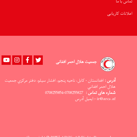
تماس با ما
اعلانات کاریابی
Youtube
instagram
Facebook
Twitter
جمعیت هلال احمر افغانی
آدرس :
افغانستان - کابل، ناحيه پنجم، افشار سيلو، دفتر مرکزي جمعيت
هلال احمر افغاني
0708255827-0708255854
شماره های تماس :
ir@arcs.af -:ایمیل آدرس