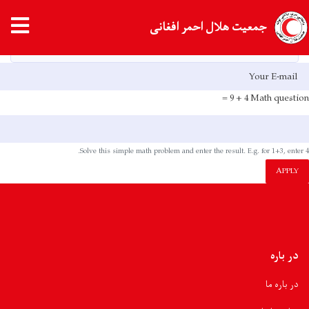
Skip
tion
جمعیت هلال احمر افغانی
to
main
HOME
content
E-mai
4 + 9 =
Math question
Solve this simple math problem and enter the result. E.g. for 1+3, enter 4.
APPLY
در باره
در باره ما