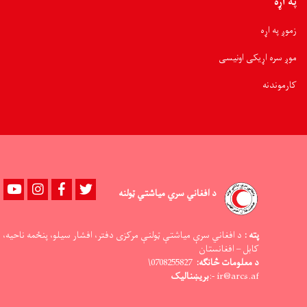
په اړه
زموږ په اړه
موږ سره اړیکی اونیسی
کارموندنه
Youtube
instagram
Facebook
Twitter
د افغاني سري میاشتي ټولنه
پته :
د افغاني سرې میاشتې ټولنې مرکزی دفتر، افشار سیلو، پنځمه ناحیه،
کابل – افغانستان
د معلومات څانګه:
0708255827\
ir@arcs.af -:
بریښنالیک