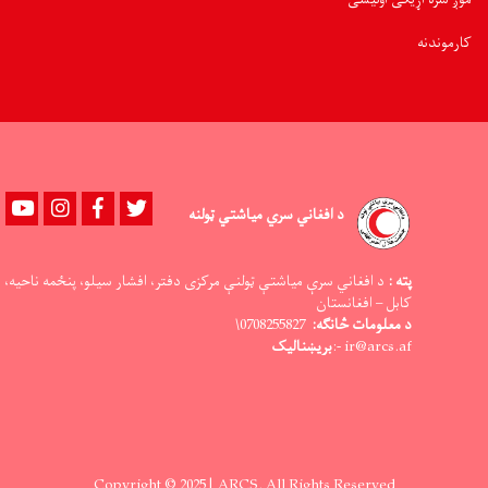
کارموندنه
Youtube
instagram
Facebook
Twitter
د افغاني سري میاشتي ټولنه
پته :
د افغاني سرې میاشتې ټولنې مرکزی دفتر، افشار سیلو، پنځمه ناحیه،
کابل – افغانستان
د معلومات څانګه:
0708255827\
ir@arcs.af -:
بریښنالیک
Copyright © 2025 | ARCS. All Rights Reserved