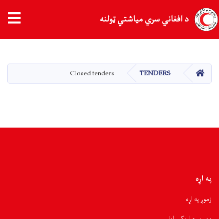
د افغاني سري میاشتي ټولنه
اصلي
منځپانګه
دانګل
کور
Closed tenders
TENDERS
په اړه
زموږ په اړه
موږ سره اړیکی اونیسی