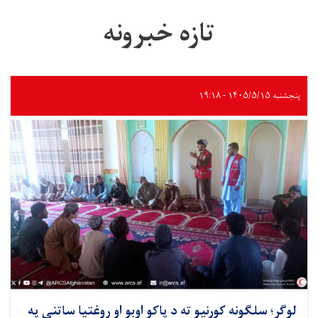
تازه خبرونه
پنجشنبه ۱۴۰۵/۵/۱۵ - ۱۹:۱۸
لوګر؛ سلګونه کورنیو ته د پاکو اوبو او روغتیا ساتنې په