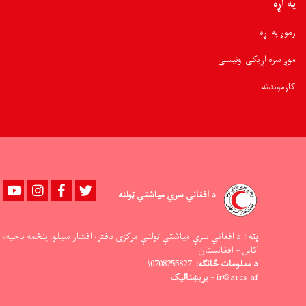
مرسته
په اړه
وشوه
زموږ په اړه
موږ سره اړیکی اونیسی
کارموندنه
Youtube
instagram
Facebook
Twitter
د افغاني سري میاشتي ټولنه
پته :
د افغاني سرې میاشتې ټولنې مرکزی دفتر، افشار سیلو، پنځمه ناحیه،
کابل – افغانستان
د معلومات څانګه:
0708255827\
ir@arcs.af -:
بریښنالیک