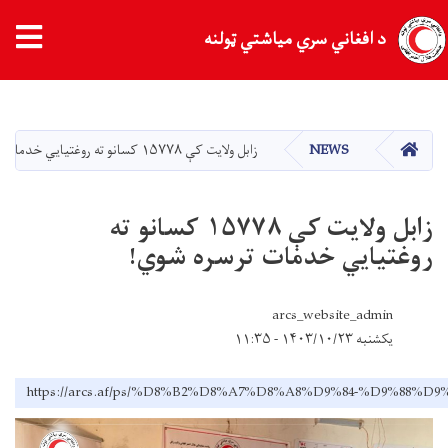
د افغاني سري میاشتي ټولنه
اصلي
منځپانګه
دانګل
کور
NEWS
زابل ولایت کې ۱۵۷۷۸ کسانو ته روغتیایي خدمات ترسره شوي!
زابل ولایت کې ۱۵۷۷۸ کسانو ته
روغتیایي خدمات ترسره شوي!
arcs_website_admin
یکشنبه ۱۴۰۳/۱۰/۲۳ - ۱۱:۳۵
https://arcs.af/ps/%D8%B2%D8%A7%D8%A8%D9%84-%D