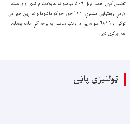
تطبیق کړي، همدا ډول ۵۰۹ مېرمنو ته له ولادت وړاندې او وروسته
لازمې روغتیایي مشورې، ۲۲۱ خوار ځواکو ماشومانو ته اړین خوراکي
توکي او ۶۸۱۶ تنو ته يې د روغتیا ساتنې په برخه کې عامه پوهاوی
هم ورکړى دى.
ټولنیزی پاڼی