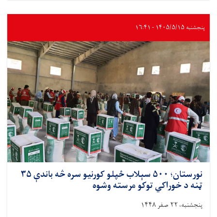
پر
۴۳۷
اړمنو
پنجشنبه ۱۴۰۵/۵/۱۵ - ۱۶:۴۱
کورنیو
نږدې
۱۳
ټنه
خوراکي
توکي
ووېشل
شول
نورستان؛ ۵۰۰ سېلاب ځپلو کورنیو سره څه باندې ۳۵
ټنه د خوراکي توکو مرسته وشوه
پنجشنبه، ۲۲ صفر ۱۴۴۸