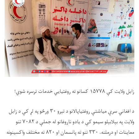
زابل ولایت کې ۱۵۷۷۸ کسانو ته روغتیایي خدمات ترسره شوي!
د افغاني سرې میاشتې روغتياپالانو د تېرو ۳۰ ورځو په لړ کې د زابل
ولایت په بېلابېلو سيمو کې د یادو ناروغانو له جملې د ۷۰۸۲ تنو
معاینات او درملنه، ۳۳۰ تنو ته پانسمان او ۸۲۰ ته مختلف واکسینونه