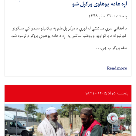
اړه عامه پوهاوی ورکړل شو
پنجشنبه، ۲۲ صفر ۱۴۴۸
د افغاني سرې میاشتې له لوري د مرکز پل‌علم په بېلابېلو سیمو کې سلګونو
کورنیو ته د پاکو اوبو او روغتیا ساتنې په اړه د عامه پوهاوي پروګرام ترسره شو.
دغه پروګرام، چې. . .
about
Read more
لوګر؛
سلګونه
کورنیو
ته
پنجشنبه ۱۴۰۵/۵/۱۵ - ۱۸:۴۱
د
پاکو
اوبو
او
روغتیا
ساتنې
په