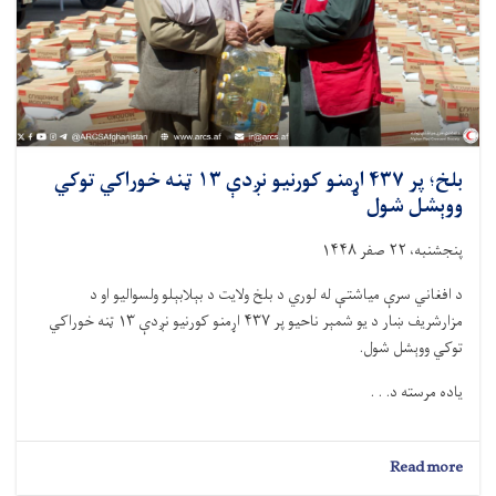
اړه
عامه
پوهاوی
ورکړل
شو
بلخ؛ پر ۴۳۷ اړمنو کورنیو نږدې ۱۳ ټنه خوراکي توکي
ووېشل شول
پنجشنبه، ۲۲ صفر ۱۴۴۸
د افغاني سرې میاشتې له لوري د بلخ ولایت د بېلابېلو ولسوالیو او د
مزارشریف ښار د يو شمېر ناحیو پر ۴۳۷ اړمنو کورنیو نږدې ۱۳ ټنه خوراکي
توکي ووېشل شول.
یاده مرسته د. . .
about
Read more
بلخ؛