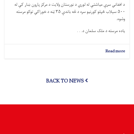
د افغاني سرې میاشتې له لوري د نورستان ولایت د مرکز پارون ښار کې له
۵۰۰ سېلاب ځپلو کورنیو سره د څه باندې ۳۵ ټنه د خوراکي توکو مرسته
وشوه.
یاده مرسته د ملک سلمان د. . .
about
Read more
نورستان؛
۵۰۰
سېلاب
ځپلو
BACK TO NEWS
کورنیو
سره
څه
باندې
۳۵
ټنه
د
خوراکي
توکو