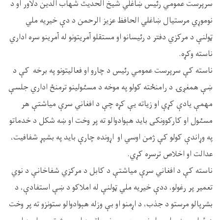
سرپرست عمومي رئیس ښاغلي شیخ الحدیث شهاب الدین دلاور او د
نوموړي مرستیال ښاغلي الحافظ عزیز الرحمن د دې خیریه ملي
ټولنې د مرکزي دفتر د رئیسانو او مستقلو آمريتونو له آمرينو سره اداري
ناسته وکړه.
ناسته کې سرپرست عمومي رئیس د چارو او فعاليتونو په برخه کې د
ښې همغږۍ د رامنځته کولو په موخه د مسٸولينو ترمنځ اداري جلسې
مهمې يادې کړې او زياته يې کړه چې د افغاني سرې مياشتې هر
مسٸول او کارکوونکى بايد هېوادوالو ته پر وخت او ښه شکل د خدماتو
په وړاندې کولو کې ژمن اوسي او اړونده چارې بايد په بشپړ شفافيت،
عدالت او اخلاص ترسره کړي.
ناسته کې د افغاني سرې مياشتې د کابل د مرکزي شفاخانې د نوي
تعمير پر رغولو، ددې خيريه ملي ټولنې له املاکو د ښې استفادې، د
بشرپالو مرستو د جذب، د اړمنو او بې وزله هېوادوالو ستونزو ته پر وخت