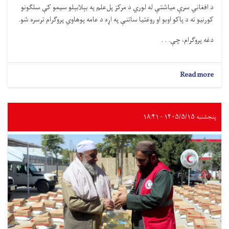
د افغاني سرې میاشتې له لوري د مرکز پل‌علم په بېلابېلو سیمو کې سلګونو
کورنیو ته د پاکو اوبو او روغتیا ساتنې په اړه د عامه پوهاوي پروګرام ترسره شو.
دغه پروګرام، چې. . .
about
Read more
لوګر؛
سلګونه
کورنیو
ته
پنجشنبه ۱۴۰۵/۵/۱۵ - ۱۸:۴۱
د
پاکو
اوبو
او
روغتیا
ساتنې
په
اړه
عامه
پوهاوی
ورکړل