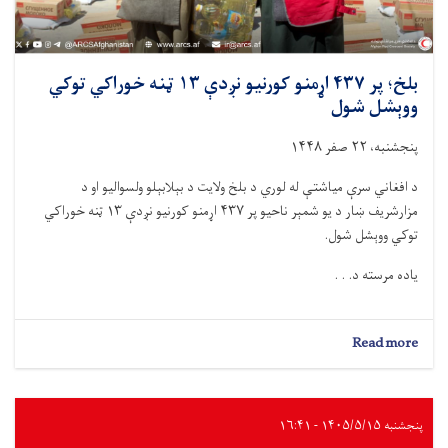
شو
بلخ؛ پر ۴۳۷ اړمنو کورنیو نږدې ۱۳ ټنه خوراکي توکي
ووېشل شول
پنجشنبه، ۲۲ صفر ۱۴۴۸
د افغاني سرې میاشتې له لوري د بلخ ولایت د بېلابېلو ولسوالیو او د
مزارشریف ښار د يو شمېر ناحیو پر ۴۳۷ اړمنو کورنیو نږدې ۱۳ ټنه خوراکي
توکي ووېشل شول.
یاده مرسته د. . .
about
Read more
بلخ؛
پر
۴۳۷
اړمنو
پنجشنبه ۱۴۰۵/۵/۱۵ - ۱۶:۴۱
کورنیو