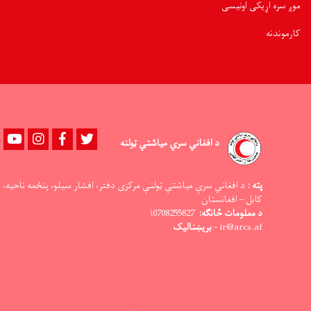
موږ سره اړیکی اونیسی
کارموندنه
Youtube
instagram
Facebook
Twitter
د افغاني سري میاشتي ټولنه
پته :
د افغاني سرې میاشتې ټولنې مرکزی دفتر، افشار سیلو، پنځمه ناحیه،
کابل – افغانستان
د معلومات څانګه:
0708255827\
ir@arcs.af -:
بریښنالیک