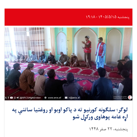
پنجشنبه ۱۴۰۵/۵/۱۵ - ۱۹:۱۸
لوګر؛ سلګونه کورنیو ته د پاکو اوبو او روغتیا ساتنې په
اړه عامه پوهاوی ورکړل شو
پنجشنبه، ۲۲ صفر ۱۴۴۸