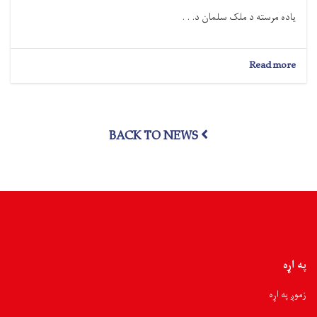
یاده مرسته د ملک سلمان د. . .
about
Read more
نورستان؛
۵۰۰
سېلاب
ځپلو
BACK TO NEWS
کورنیو
سره
څه
باندې
۳۵
ټنه
د
خوراکي
توکو
مرسته
په اړه
وشوه
زموږ په اړه