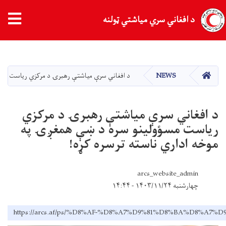
د افغاني سري میاشتي ټولنه
اصلي
منځپانګه
دانګل
کور
NEWS
د افغاني سرې میاشتې رهبرۍ د مرکزي رياست مسؤول
د افغاني سرې میاشتې رهبرۍ د مرکزي
رياست مسؤولينو سره د ښې همغږۍ په
موخه اداري ناسته ترسره کړه!
arcs_website_admin
چهارشنبه ۱۴۰۳/۱۱/۲۴ - ۱۴:۴۴
https://arcs.af/ps/%D8%AF-%D8%A7%D9%81%D8%BA%D