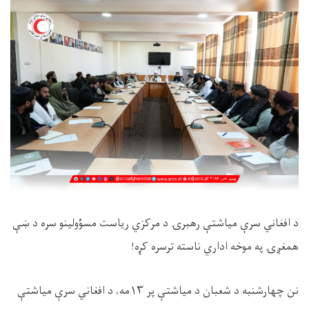
د افغاني سرې میاشتې رهبرۍ د مرکزي رياست مسؤولينو سره د ښې
همغږۍ په موخه اداري ناسته ترسره کړه!
نن چهارشنبه د شعبان د میاشتې پر ١٣مه، د افغاني سرې میاشتې