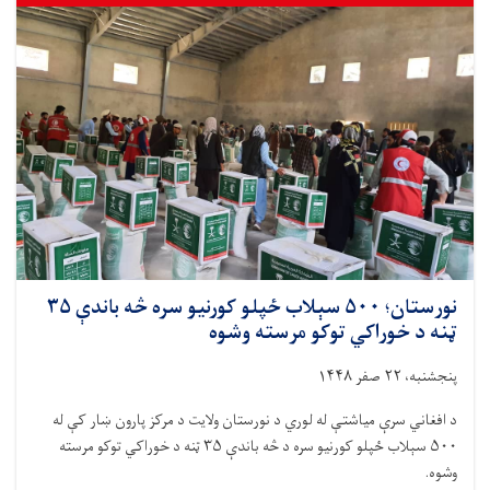
نږدې
۱۳
ټنه
خوراکي
توکي
ووېشل
شول
نورستان؛ ۵۰۰ سېلاب ځپلو کورنیو سره څه باندې ۳۵
ټنه د خوراکي توکو مرسته وشوه
پنجشنبه، ۲۲ صفر ۱۴۴۸
د افغاني سرې میاشتې له لوري د نورستان ولایت د مرکز پارون ښار کې له
۵۰۰ سېلاب ځپلو کورنیو سره د څه باندې ۳۵ ټنه د خوراکي توکو مرسته
وشوه.