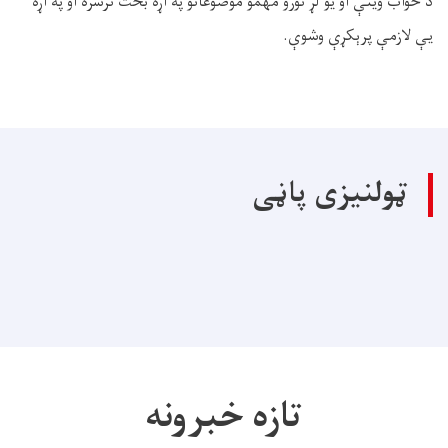
د ځواب وينې او يو لړ نورو مهمو موضوعاتو په اړه بحث ترسره او په اړه
يې لازمې پرېکړې وشوې.
ټولنیزی پاڼی
تازه خبرونه