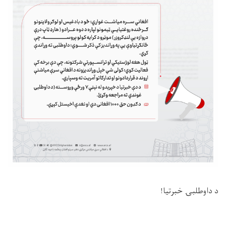
د داوطلبۍ خبرتيا!