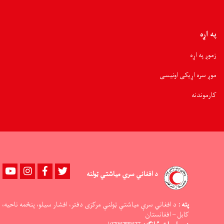
په اړه
زموږ په اړه
موږ سره اړیکی اونیسی
کارموندنه
Youtube
instagram
Facebook
Twitter
د افغاني سري میاشتي ټولنه
پته :
د افغاني سرې میاشتې ټولنې مرکزی دفتر، افشار سیلو، پنځمه ناحیه،
کابل – افغانستان