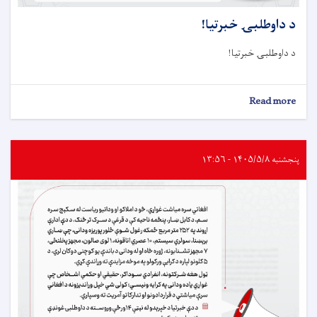
د داوطلبۍ خبرتيا!
د داوطلبۍ خبرتيا!
about
Read more
د
داوطلبۍ
خبرتيا!
پنجشنبه ۱۴۰۵/۵/۸ - ۱۳:۵۶