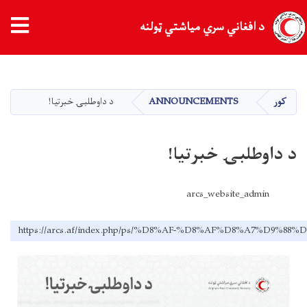
د افغاني سري میاشتي ټولنه
اصلي
منځپانګه
دانګل
کور
ANNOUNCEMENTS
د داوطلبۍ خبرتيا!
د داوطلبۍ خبرتيا!
arcs_website_admin
https://arcs.af/index.php/ps/%D8%AF-%D8%AF%D8%A7%