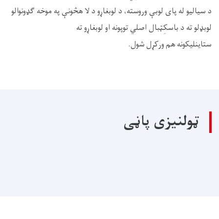
د سیالیو له پای لوبې وروسته، د لوبغاړو د لا هڅونې په موخه ګډونوالو
لوبډلو ته د باسکِټبال اصلي توپونه او لوبغاړو ته
ستاینلیکونه هم ورکړل شول.
ټولنیزی پاڼی