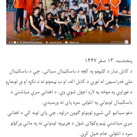
پنجشنبه، ۱۳ صَفَر ۱۴۴۷
د کابل ښار د کلپونو په کچه د باسکِټبال سیالۍ، چې د باسکټبال
ملي فدراسیون له لوري د کابل الف او ب ټیمونو ته د تکړه او وړ لوبغاړو
د غوراوي په موخه په لاره اچول شوې وې، د افغاني سرې میاشتې د
باسکِټبال لوبډلې په اتلولۍ سره پای ته ورسېدې.
دغو سیالیو کې شپږو لوبډلو ګډون درلود، چې پای لوبه کې د افغاني
سرې میاشتې ټيم وکولای شول د هریرود لوبډلې ته په ماتې ورکولو
سره د اتلولۍ جام خپل کړي.