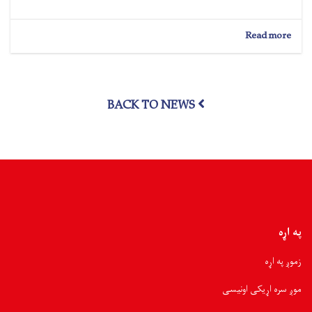
about
Read more
کابل؛
د
افغاني
سرې
BACK TO NEWS
میاشتې
په
قلبي
روغتون
کې
د
۲۸
ماشومانو
د
زړه
په اړه
عملیاتونه
ترسره
زموږ په اړه
شوي
موږ سره اړیکی اونیسی