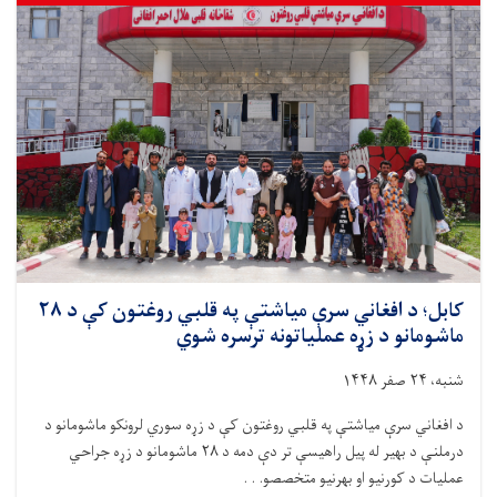
افغاني
سرې
مياشتې
له
روغتيايي
خدمتونو
برخمن
شوي
کابل؛ د افغاني سرې میاشتې په قلبي روغتون کې د ۲۸
ماشومانو د زړه عملیاتونه ترسره شوي
شنبه، ۲۴ صفر ۱۴۴۸
د افغاني سرې میاشتې په قلبي روغتون کې د زړه سوري لرونکو ماشومانو د
درملنې د بهیر له پیل راهیسې تر دې دمه د ۲۸ ماشومانو د زړه جراحي
عملیات د کورنیو او بهرنیو متخصصو. . .