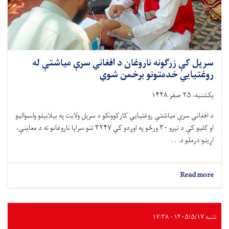
عصري
زده
کړې
ورکړل
شوي
سرپل کې زرګونه ناروغان د افغاني سرې مياشتې له
روغتيايي خدمتونو برخمن شوي
یکشنبه، ۲۵ صفر ۱۴۴۸
د افغاني سرې میاشتې روغتیايي کارکوونکو د سرپل ولایت په بېلابېلو ولسوالیو
او کلیو کې د تېرو ۳۰ ورځو په اوږدو کې ۳۲۴۷ تنو سراپا ناروغانو ته د معاینې،
اړینو درملو د. . .
about
Read more
سرپل
کې
زرګونه
ناروغان
شنبه ۱۴۰۵/۵/۱۷ - ۱۷:۳۸
د