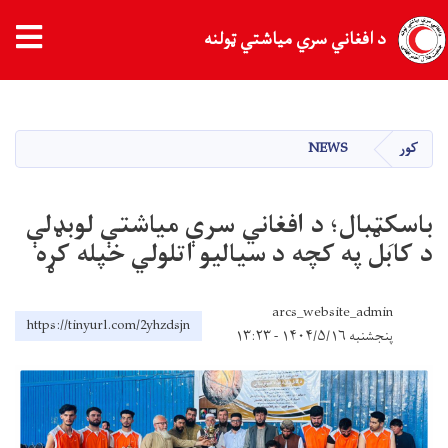
د افغاني سري میاشتي ټولنه
اصلي
منځپانګه
دانګل
کور
NEWS
باسکِټبال؛ د افغاني سرې میاشتې لوبډلې
د کابل په کچه د سیالیو اتلولي خپله کړه
arcs_website_admin
https://tinyurl.com/2yhzdsjn
پنجشنبه ۱۴۰۴/۵/۱۶ - ۱۳:۲۳