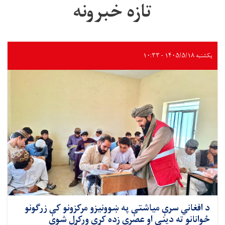
تازه خبرونه
یکشنبه ۱۴۰۵/۵/۱۸ - ۱۰:۳۳
د افغاني سرې میاشتې په ښوونیزو مرکزونو کې زرګونو
ځوانانو ته ديني او عصري زده کړې ورکړل شوي