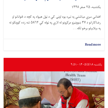
یکشنبه، ۲۵ صفر ۱۴۴۸
افغاني سرې میاشتې په تېره يوه اونۍ کې د ټول هېواد په کچه د ځوانانو او
رضاکارانو د ۳٧ ښوونیزو مرکزونو له لارې په ټوله کې ۵۸۶۲ تنه زده کوونکو ته
په بېلابېلو برخو لکه. . .
about
Read more
د
افغاني
سرې
میاشتې
یکشنبه ۱۴۰۵/۵/۱۸ - ۹:۵۱
په
ښوونیزو
مرکزونو
کې
زرګونو
ځوانانو
ته
ديني
او