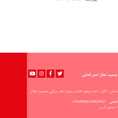
Youtube
instagram
Facebook
Twitter
جمعیت هلال احمر افغانی
نستان - کابل، ناحيه پنجم، افشار سيلو، دفتر مرکزي جمعيت هلال
تماس :
0708255827-0708255854
س