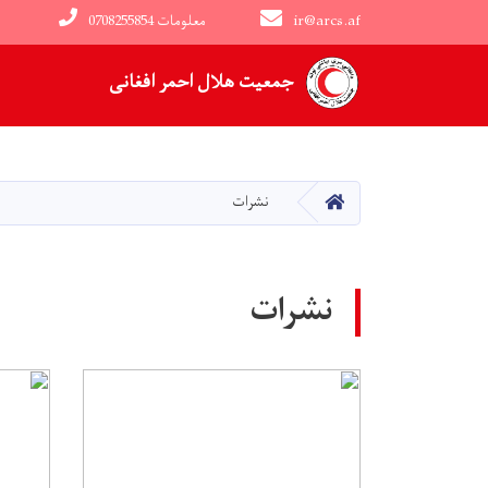
ir@arcs.af
0708255854 معلومات
Main navigation
جمعیت هلال احمر افغانی
HOME
نشرات
نشرات