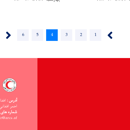
››
‹‹
Page
6
Page
5
Current
4
Page
3
Page
2
Page
1
page
آدرس :
افغا
احمر افغاني
شماره های 
ir@arcs.af -:ایمیل آدر