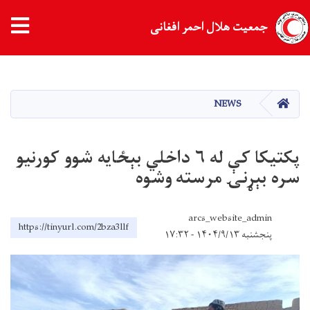
جمعیت هلال احمر افغانی
Skip
to
main
HOME
NEWS
content
پکتیکا کې له ۶ داخلي بېځایه شوو کورنیو
سره بېړنۍ مرسته وشوه
arcs_website_admin
https://tinyurl.com/2bza3llf
پنجشنبه ۱۴۰۴/۹/۱۳ - ۱۷:۳۲