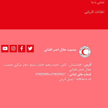
تماس با ما
اعلانات کاریابی
Youtube
instagram
Facebook
Twitter
جمعیت هلال احمر افغانی
آدرس :
افغانستان - کابل، ناحيه پنجم، افشار سيلو، دفتر مرکزي جمعيت
هلال احمر افغاني
شماره های تماس :
0708255827-0708255854
ir@arcs.af -:ایمیل آدرس