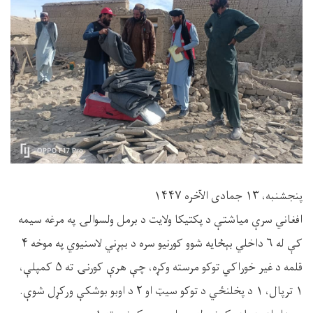
پنجشنبه، ۱۳ جمادی الآخره ۱۴۴۷
افغاني سرې میاشتې د پکتیکا ولایت د برمل ولسوالۍ په مرغه سیمه
کې له ۶ داخلي بېځایه شوو کورنیو سره د بېړني لاسنیوي په موخه ۴
قلمه د غیر خوراکي توکو مرسته وکړه، چې هرې کورنۍ ته ۵ کمپلې،
۱ ترپال، ۱ د پخلنځي د توکو سیټ او ۲ د اوبو بوشکې ورکړل شوې.