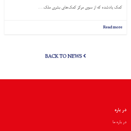
کمک یادشده که از سوی مرکز کمک‌های بشرى ملک. . .
about
Read more
نورستان؛
بیش
از
۳۵
BACK TO NEWS
تُن
مواد
غذایی
به
۵۰۰
خانواده
سیلاب‌زده
توزیع
شد
در باره
در باره ما