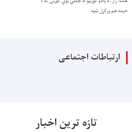
همدا راز، د یادو کورنیو له جملې یوې کورنۍ ته ۱
خېمه هم ورکړل شوه.
ارتباطات اجتماعی
تازه ترین اخبار