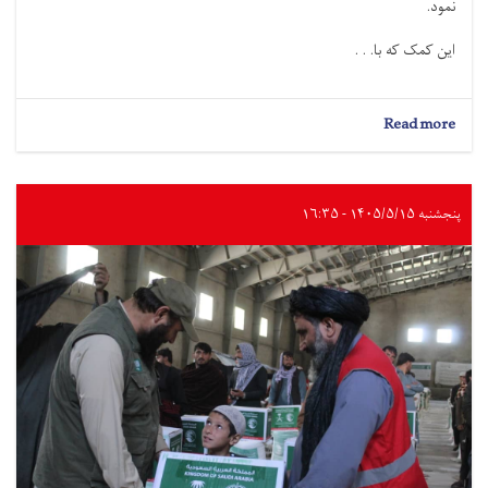
نمود.
این کمک‌ که با. . .
about
Read more
بلخ؛
نزدیک
به
۱۳
پنجشنبه ۱۴۰۵/۵/۱۵ - ۱۶:۳۵
تُن
مواد
غذایی
به
۴۳۷
خانواده
نیازمند
توزیع
شد