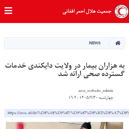
tion
جمعیت هلال احمر افغانی
Skip
to
main
HOME
NEWS
content
به هزاران بیمار در ولایت دایکندی خدمات
گسترده صحی ارائه شد
arcs_website_admin
چهارشنبه ۱۴۰۵/۲/۳۰ - ۱۶:۲
https://arcs.af/dr/%D8%A8%D9%87-%D9%87%D8%B2%D