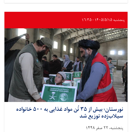
بلخ؛
نزدیک
به
۱۳
پنجشنبه ۱۴۰۵/۵/۱۵ - ۱۶:۳۵
تُن
مواد
غذایی
به
۴۳۷
خانواده
نیازمند
توزیع
شد
نورستان؛ بیش از ۳۵ تُن مواد غذایی به ۵۰۰ خانواده
سیلاب‌زده توزیع شد
پنجشنبه، ۲۲ صفر ۱۴۴۸