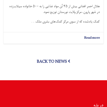
هلال احمر افغانی بیش از ۳۵ تُن مواد غذایی را به ۵۰۰ خانواده سیلاب‌زده
در شهر پارون، مرکز ولایت نورستان توزیع نمود.
کمک یادشده که از سوی مرکز کمک‌های بشرى ملک. . .
about
Read more
نورستان؛
بیش
از
۳۵
BACK TO NEWS
تُن
مواد
غذایی
به
۵۰۰
خانواده
سیلاب‌زده
توزیع
شد
در باره