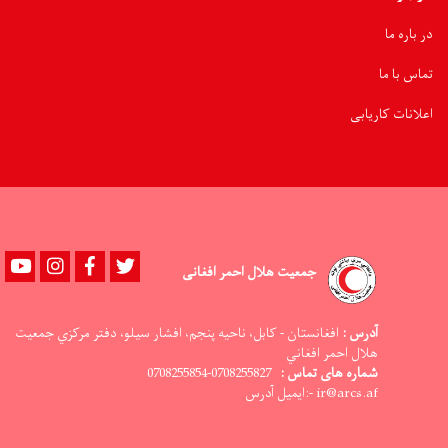
در باره ما
تماس با ما
اعلانات کاریابی
Youtube
instagram
Facebook
Twitter
جمعیت هلال احمر افغانی
آدرس :
افغانستان - کابل، ناحيه پنجم، افشار سيلو، دفتر مرکزي جمعيت
هلال احمر افغاني
شماره های تماس :
0708255827-0708255854
ir@arcs.af -:ایمیل آدرس