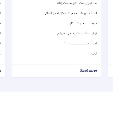
عـــنوان بست : فارمسست زنانه
ع
ادارۀ مـربوطه : جمعیت هلال احمر افغانی
ا
مـوقـــــــعــيت : کابل
م
نوع بست : بست رسمی، چهارم
ن
تعداد بســــــــــــــت : ۱
ت
تاب . . .
 .
e
about
Read more
اعلان
کاریابی!