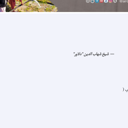
شیخ شهاب الدین "دلاور"
 (