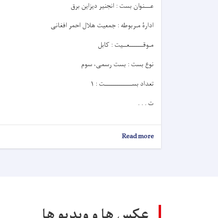
عـــنوان بست : انجنیر دیزاین برق
ادارۀ مـربوطه : جمعیت هلال احمر افغانی
مـوقـــــــعــيت : کابل
نوع بست : بست رسمی، سوم
تعداد بســــــــــــــت : ۱
ت . . .
about
Read more
اعلان
کاریابی!
عکس ها و ویدیو ها