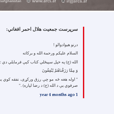
سرپرست جمعیت هلال احمر افغاني:
درنو هیوادوالو !
السلام علیکم ورحمة الله و برکاته
الله (ج) په خپل سپيڅلي کتاب کېې فرمایلي دي :
وَ مِمَّا رَزَقْناهُمْ يُنْفِقُونَ
" اوله هغه څه مو چې رزق ورکړی، نفقه کوي یې
صرفوي یې د الله (ج) د رضا لپاره) ."
1 year 4 months ago