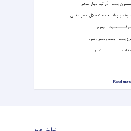
ـــنوان بست : آمر تیم سیار صحی
دارۀ مـربوطه : جمعیت هلال احمر افغانی
ـوقـــــــعــيت : نیمروز
وع بست : بست رسمی، سوم
عداد بســــــــــــــت : ۱
. .
about
Read mor
اعلان
کاریابی!
نمایش همه