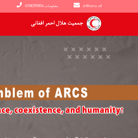
ir@arcs.af
0708255854 معلومات
Main navigation
جمعیت هلال احمر افغانی