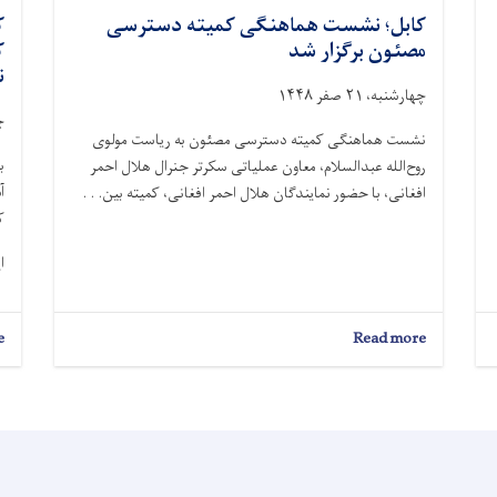
کابل؛ نشست هماهنگی کمیته دسترسی
مصئون برگزار شد
ک
ن
چهارشنبه، ۲۱ صفر ۱۴۴۸
چه
نشست هماهنگی کمیته دسترسی مصئون به ریاست مولوی
ب
روح‌الله عبدالسلام، معاون عملیاتی سکرتر جنرال هلال احمر
افغانی، با حضور نمایندگان هلال احمر افغانی، کمیته بین. . .
ک
ا
e
about
Read more
کابل؛
نشست
هماهنگی
کمیته
دسترسی
مصئون
برگزار