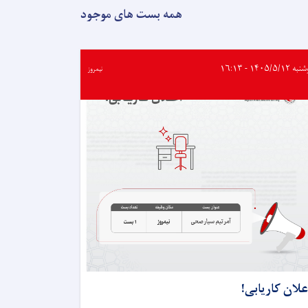
را
همه بست های موجود
برای
حمایت
از
سیلاب‌زدگان
۱۴۰۵/۵/۱۲ - ۱۶:۱۳
نیمروز
نورستان
به
هلال
احمر
افغانی
سپرد
علان کاریابی!