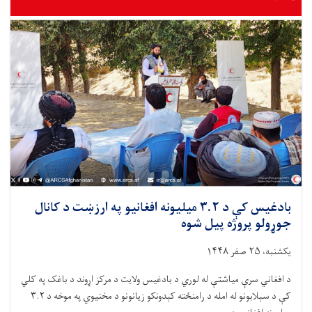
بادغیس کې د ۳.۲ میلیونه افغانیو په ارزښت د کانال
جوړولو پروژه پیل شوه
یکشنبه، ۲۵ صفر ۱۴۴۸
د افغاني سرې میاشتې له لوري د بادغیس ولایت د مرکز اړوند د باغک په کلي
کې د سېلابونو له امله د رامنځته کېدونکو زیانونو د مخنیوي په موخه د ۳.۲