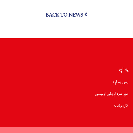
لومړنیو
مرستو
BACK TO NEWS
روزونکو
ته
پنځه
ورځنی
روزنیز
ورکشاپ
پیل
شو
په اړه
زموږ په اړه
موږ سره اړیکی اونیسی
کارموندنه