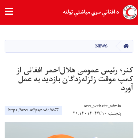
د افغاني سري میاشتي ټولنه
اصلي
منځپانګه
دانګل
کور
NEWS
کنر؛ رئیس عمومی هلال‌احمر افغانی از
کمپ موقت زلزله‌زدگان بازدید به عمل
آورد
arcs_website_admin
https://arcs.af/ps/node/6677
پنجشنبه ۱۴۰۴/۷/۱۰ - ۲۱:۱۴