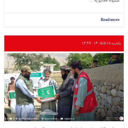
میلیونه افغانیو په. . .
about
Read more
بادغیس
کې
د
۳.۲
یکشنبه ۱۴۰۵/۵/۱۸ - ۱۳:۴۷
میلیونه
افغانیو
په
ارزښت
د
کانال
جوړولو
پروژه
پیل
شوه