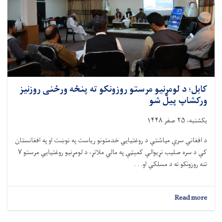
ورکړل
شول
کابل؛ د لومړنیو مرستو روزونکو ته پنځه ورځنی روزنیز
ورکشاپ پیل شو
یکشنبه، ۲۵ صفر ۱۴۴۸
د افغاني سرې میاشتې د روغتیايي خدمتونو ریاست په نوښت او په افغانستان
کې د سره صلیب نړیوالې کمېټې په مالي ملاتړ، د لومړنیو روغتیايي مرستو ۷
تنه روزونکو ته د مسلکي او. . .
about
Read more
کابل؛
د