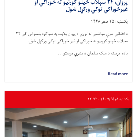
پروان؛ ۲۴ سېلاب‌ ځپلو کورنیو ته خوراکي او
غیرخوراکي توکي ورکړل شول
یکشنبه، ۲۵ صفر ۱۴۴۸
د افغاني سرې میاشتې له لوري د پروان ولایت په سیاګرد ولسوالۍ کې ۲۴
سېلاب‌ ځپلو کورنیو ته خوراکي او غیر خوراکي توکي ورکړل شول.
یاده مرسته د ملک سلمان د بشري مرستو. . .
about
Read more
پروان؛
۲۴
سېلاب‌
ځپلو
یکشنبه ۱۴۰۵/۵/۱۸ - ۱۲:۵۲
کورنیو
ته
خوراکي
او
غیرخوراکي
توکي