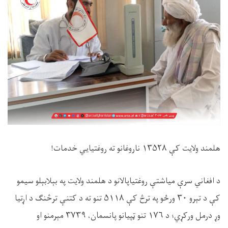
هلمند ولايت کې ۱۳۵۲۸ ناروغانو ته روغتیایي خدمات!
د افغاني سرې میاشتې روغتياپالانو د هلمند ولايت په بېلابېلو سيمو
کې د تېرو ۳۰ ورځو په ترڅ کې ۵۱۱۸ تنو ته د کتنې ترڅنګ د اړتیا
وړ درمل ورکړي؛ د ۱۷۶ تنو ټپیانو پانسمان، ۳۷۳۹ مېرمنو او