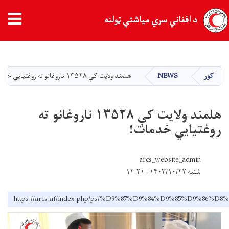
د افغاني سري میاشتي ټولنه
اصلي
منځپانګه
دانګل
کور
NEWS
هلمند ولايت کې ۱۳۵۲۸ ناروغانو ته روغتیایي خدمات!
هلمند ولايت کې ۱۳۵۲۸ ناروغانو ته
روغتیایي خدمات!
arcs_website_admin
شنبه ۱۴۰۳/۱۰/۲۲ - ۱۲:۲۱
https://arcs.af/index.php/ps/%D9%87%D9%84%D9%85