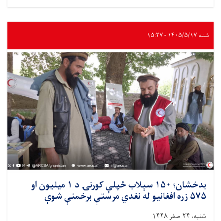
لغمان؛
پر
۷۰
سېلاب‌
شنبه ۱۴۰۵/۵/۱۷ - ۱۵:۲۷
ځپلو
کورنیو
نږدې
۵
ټنه
خوراکي
توکي
ووېشل
شول
بدخشان؛ ۱۵۰ سېلاب‌ ځپلې کورنۍ د ۱ میلیون او
۵۷۵ زره افغانیو له نغدي مرستې برخمنې شوې
شنبه، ۲۴ صفر ۱۴۴۸