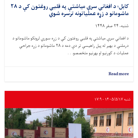
کابل؛ د افغاني سرې میاشتې په قلبي روغتون کې د ۲۸
ماشومانو د زړه عملیاتونه ترسره شوي
شنبه، ۲۴ صفر ۱۴۴۸
د افغاني سرې میاشتې په قلبي روغتون کې د زړه سوري لرونکو ماشومانو د
درملنې د بهیر له پیل راهیسې تر دې دمه د ۲۸ ماشومانو د زړه جراحي
عملیات د کورنیو او بهرنیو متخصصو. . .
about
Read more
کابل؛
د
افغاني
سرې
شنبه ۱۴۰۵/۵/۱۷ - ۱۷:۹
میاشتې
په
قلبي
روغتون
کې
د