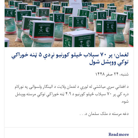
۲۸
ماشومانو
د
زړه
عملیاتونه
ترسره
شوي
لغمان؛ پر ۷۰ سېلاب‌ ځپلو کورنیو نږدې ۵ ټنه خوراکي
توکي ووېشل شول
شنبه، ۲۴ صفر ۱۴۴۸
د افغاني سرې میاشتې له لوري د لغمان ولایت د الینګار ولسوالۍ په نورلام
دره کې پر ۷۰ سېلاب‌ ځپلو کورنیو د ۴.۹ ټنه خوراکي توکي مرسته ووېشل
شوه.
دغه مرسته د ملک سلمان د. . .
about
Read more