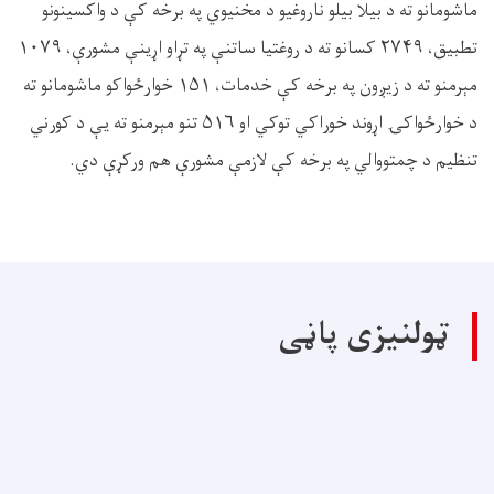
ماشومانو ته د بیلا بیلو ناروغیو د مخنیوي په برخه کې د واکسینونو
تطبیق، ۲۷۴۹ کسانو ته د روغتیا ساتنې په تړاو اړینې مشورې، ۱۰۷۹
مېرمنو ته د زیږون په برخه کې خدمات، ۱۵۱ خوارځواکو ماشومانو ته
د خوارځواکۍ اړوند خوراکي توکي او ۵۱۶ تنو مېرمنو ته يې د کورني
تنظیم د چمتووالي په برخه کې لازمې مشورې هم ورکړې دي.
ټولنیزی پاڼی