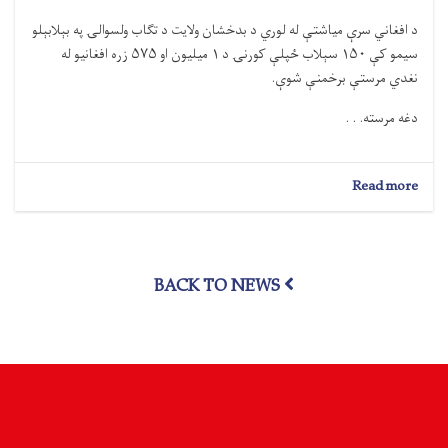
د افغاني سرې میاشتې له لوري د بدخشان ولایت د تګاب ولسوالۍ په بېلابېلو
سیمو کې ۱۵۰ سېلاب‌ ځپلې کورنۍ د ۱ میلیون او ۵۷۵ زره افغانیو له
نغدي مرستې برخمنې شوې.
دغه مرسته. . .
about
Read more
بدخشان؛
۱۵۰
سېلاب‌
ځپلې
BACK TO NEWS
کورنۍ
د
۱
میلیون
او
۵۷۵
زره
افغانیو
له