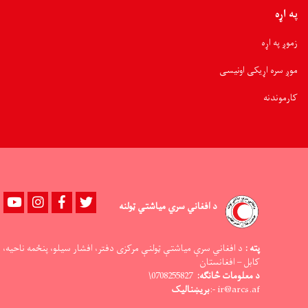
نغدي
په اړه
مرستې
برخمنې
زموږ په اړه
شوې
موږ سره اړیکی اونیسی
کارموندنه
Youtube
instagram
Facebook
Twitter
د افغاني سري میاشتي ټولنه
پته :
د افغاني سرې میاشتې ټولنې مرکزی دفتر، افشار سیلو، پنځمه ناحیه،
کابل – افغانستان
د معلومات څانګه:
0708255827\
ir@arcs.af -:
بریښنالیک