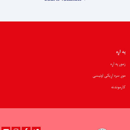
په اړه
زموږ په اړه
موږ سره اړیکی اونیسی
کارموندنه
Youtube
instagram
Facebook
Twitter