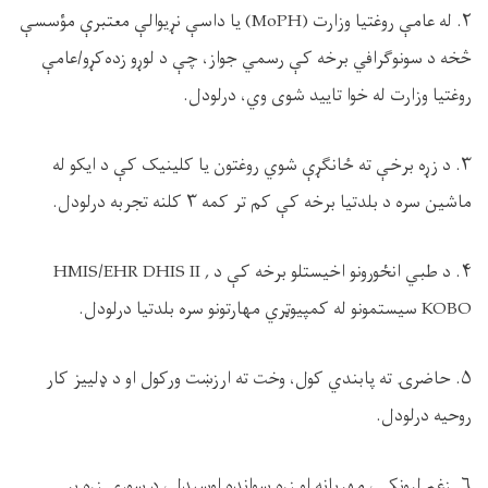
۲. له عامې روغتیا وزارت (MoPH) یا داسې نړیوالې معتبرې مؤسسې
څخه د سونوګرافي برخه کې رسمي جواز، چې د لوړو زده‌کړو/عامې
روغتیا وزارت له خوا تایید شوی وي، درلودل.
۳. د زړه برخې ته ځانګړې شوي روغتون یا کلینیک کې د ایکو له
ماشین سره د بلدتیا برخه کې کم تر کمه ۳ کلنه تجربه درلودل.
۴. د طبي انځورونو اخیستلو برخه کې د HMIS/EHR DHIS II ,
KOBO سیستمونو له کمپيوټري مهارتونو سره بلدتیا درلودل.
۵. حاضرۍ ته پابندي کول، وخت ته ارزښت ورکول او د ډلييز کار
روحیه درلودل.
۶. زغم لرونکی، مهربانه او زړه سوانده اوسېدل، د سوري زړه پر