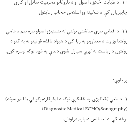
۱۰. د طبابت اخلاق، اصول او د ناروغانو محرمیت ساتل او کاري
چاپېریال کې د ښځينه وو اسلامي حجاب رعایتول.
۱۱. د افغاني سرې میاشتې ټولنې له بنسټیزو اصولو سره سم د عامې
روغتیا وزارت د معیارونو په رڼا کې د هېواد نافذه قوانینو ته په کتو د
روغتون د ریاست له لوري سپارل شوې دندې په غوره توګه ترسره کول.
وړتیاوې:
۱. د طبي ټکنالوژۍ په ځانګړې توګه د ایکوکاردیوګرافي یا الټراسوند)
(Diagnostic Medical ECHO/Sonography)
برخه کې د لیسانس ديپلوم درلودل.