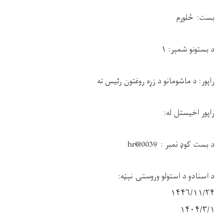
بست: څلورم
د بستونو شمېر: ١
راپور: د ماشومانو د زړه روغتون رئیس ته
راپور اخیستل له:
د بست کوډ نمبر : hr@0039
د اسنادو د استولو وروستۍ نېټه:
١۴۴۶/۱۱/۲۴
۱۴۰۴/۳/۱