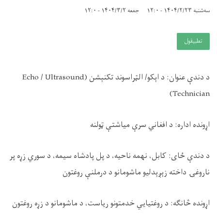
سه‌شنبه ۱۴۰۴/۲/۲۳ - ۱۲:۰
جمعه ۱۴۰۴/۳/۲ - ۱۲:۰
تطبيقول
د دندې عنوان: د اېکو/ الټراسوند تکنېشن (Echo / Ultrasound
Technician)
اړونده اداره: د افغاني سرې میاشتې ټولنه
د دندې ځای: کابل، نهمه ناحیه، د پل پادشاه سیمه، د سوري زړه پر
ناروغۍ داخته زېږېدلیو ماشومانو د درملنې روغتون
اړونده څانګه: د روغتیايي خدمتونو ریاست، د ماشومانو د زړه روغتون