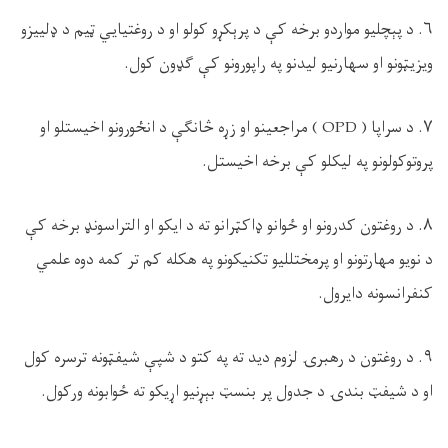
۶. د پېچلیو مواردو برخه کې د پرېکړو کولو او د روغتیايي ټيم د ډلییزو
ویزیټونو او سهارنیو لیدنو په راپورونو کې ګډون کول.
۷. د سراپا ( OPD ) مراجعینو او زړه څانګې د انځورونو اخیستلو او
پروتوکولونو په لیکلو کې برخه اخیستل.
۸. د روغتون کدرونو او ځوانو ډاکټرانو ته د ایکو او التراسونډ برخه کې
د نویو مهارتونو او پرمختللیو تکنیکونو په هکله کم تر کمه دوه علمي
کنفرانسونه دایرول.
۹. د روغتون د رهبرۍ لزوم دید ته په کتو د شپې شیفټونه ترسره کول
او د شیفټ بندۍ د جدول پر بنسټ بېړنیو اړیکو ته ځوابونه ورکول.