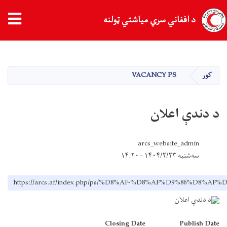
د افغاني سري میاشتي ټولنه
اصلي
منځپانګه
دانګل
کور
VACANCY PS
د دندې اعلان
arcs_website_admin
سه‌شنبه ۱۴۰۴/۲/۲۳ - ۱۴:۲۰
https://arcs.af/index.php/ps/%D8%AF-%D8%AF%D9%86%D8%
Closing Date
Publish Date