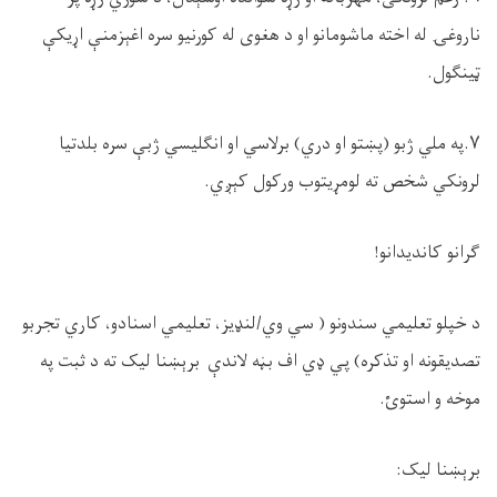
ناروغۍ له اخته ماشومانو او د هغوی له کورنیو سره اغېزمنې اړیکې
ټينګول.
۷.په ملي ژبو (پښتو او دري) برلاسي او انګلیسي ژبې سره بلدتیا
لرونکي شخص ته لومړیتوب ورکول کېږي.
ګرانو کاندیدانو!
د خپلو تعلیمي سندونو ( سي وي/لنډیز، تعلیمي اسنادو، کاري تجربو
تصدیقونه او تذکره) پي ډي اف بڼه لاندې برېښنا لیک ته د ثبت په
موخه و استوئ.
برېښنا لیک: