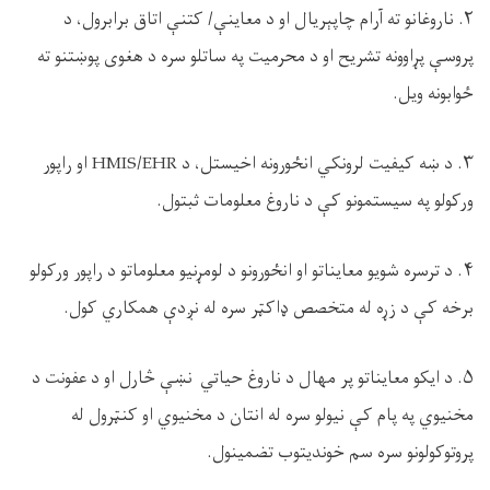
۲. ناروغانو ته آرام چاپېریال او د معاینې/ کتنې اتاق برابرول، د
پروسې پړاوونه تشریح او د محرمیت په ساتلو سره د هغوی پوښتنو ته
ځوابونه ویل.
۳. د ښه کیفیت لرونکي انځورونه اخیستل، د HMIS/EHR او راپور
ورکولو په سیستمونو کې د ناروغ معلومات ثبتول.
۴. د ترسره شویو معایناتو او انځورونو د لومړنیو معلوماتو د راپور ورکولو
برخه کې د زړه له متخصص ډاکټر سره له نږدې همکاري کول.
۵. د ایکو معایناتو پر مهال د ناروغ حیاتي نښې څارل او د عفونت د
مخنيوي په پام کې نیولو سره له انتان د مخنیوي او کنټرول له
پروتوکولونو سره سم خونديتوب تضمینول.