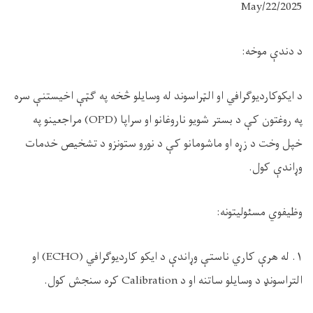
2025/May/22
د دندې موخه:
د ایکوکاردیوګرافي او الټراسوند له وسایلو څخه په ګټې اخیستنې سره
په روغتون کې د بستر شویو ناروغانو او سراپا (OPD) مراجعینو په
خپل وخت د زړه او ماشومانو کې د نورو ستونزو د تشخیص خدمات
وړاندې کول.
وظیفوي مسئولیتونه:
۱. له هرې کاري ناستې وړاندې د ایکو کاردیوګرافي (ECHO) او
التراسونډ د وسایلو ساتنه او د Calibration کره سنجش کول.