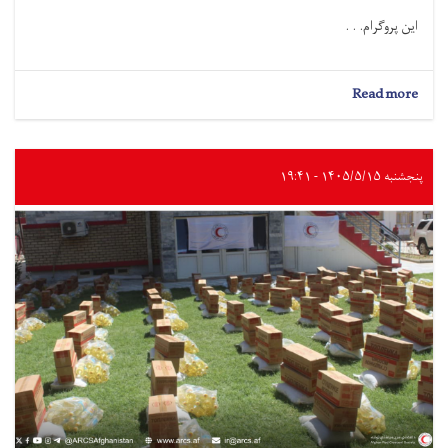
این پروگرام. . .
about
Read more
لوگر؛
به
صدها
خانواده
پنجشنبه ۱۴۰۵/۵/۱۵ - ۱۹:۴۱
درباره
آب
آشامیدنی
سالم
و
حفظ‌الصحه
آگاهی‌دهی
شد