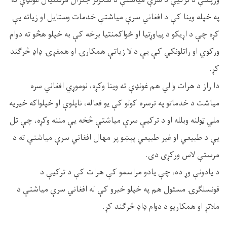
ورپسې د ترکیې د سرې میاشتې د سکرتر جنرال مرستیال غونډې ته
په خپله وینا کې د افغاني سرې میاشتې خدمات وستایل او زیاته یې
کړه چې د اړیکو د پیاوړتیا او ځواکمنتیا برخه کې به خپلو هڅو ته دوام
ورکوي او راتلونکي کې یې د لا زیاتې همکارۍ او همغږۍ ډاډ څرګند
کړ.
دا راز د هرات والي هم غونډې ته وینا وکړه، نوموړي افغاني سره
میاشت د خدماتو په ترسره کولو کې یو فعاله، ناپلوې او خپلواکه خیریه
ملي ټولنه وبلله او د ترکیې سرې میاشتې څخه یې مننه وکړه، چې تل
یې د طبیعي او غیر طبيعي پېښو پر مهال افغاني سرې میاشتې ته د
مرستې لاس ورکړی دی.
د یادونې وړ ده، چې یادو مراسمو کې هرات کې د ترکیې د
قونسلګرۍ مسئول هم په خپلو خبرو کې له افغاني سرې میاشتې د
ملاتړ او همکاريو د دوام ډاډ څرګند کړ.