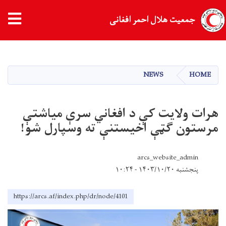
جمعیت هلال احمر افغانی
Skip
to
main
NEWS
HOME
content
هرات ولایت کې د افغاني سرې میاشتې
مرستون ګټې اخیستنې ته وسپارل شو!
arcs_website_admin
پنجشنبه ۱۴۰۳/۱۰/۲۰ - ۱۰:۲۴
https://arcs.af/index.php/dr/node/4101