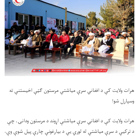
هرات ولایت کې د افغاني سرې میاشتې مرستون ګټې اخیستنې ته
وسپارل شو!
هرات ولایت کې د افغاني سرې میاشتې اړوند د مرستون ودانۍ، چې
د ترکیې د سرې میاشتې له لوري یې د بیارغونې چارې پیل شوې وې،