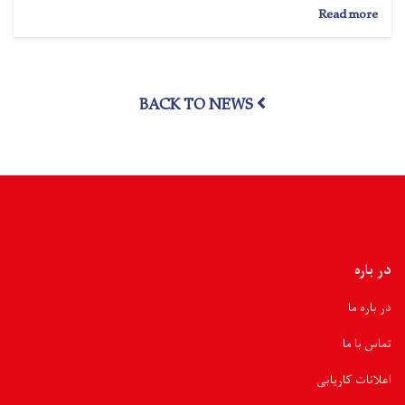
about
Read more
نورستان؛
بیش
از
۳۵
BACK TO NEWS
تُن
مواد
غذایی
به
۵۰۰
خانواده
سیلاب‌زده
توزیع
شد
در باره
در باره ما
تماس با ما
اعلانات کاریابی