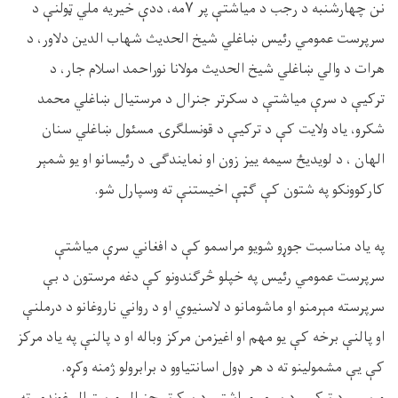
نن چهارشنبه د رجب د میاشتې پر ۷مه، ددې خیریه ملي ټولنې د
سرپرست عمومي رئیس ښاغلي شیخ الحدیث شهاب الدین دلاور، د
هرات د والي ښاغلي شيخ الحدیث مولانا نوراحمد اسلام جار، د
ترکیې د سرې میاشتې د سکرتر جنرال د مرستیال ښاغلي محمد
شکرو، یاد ولایت کې د ترکیې د قونسلګرۍ مسئول ښاغلي سنان
الهان ، د لویدیځ سیمه ییز زون او نمایندګۍ د رئیسانو او یو شمېر
کارکوونکو په شتون کې ګټې اخیستنې ته وسپارل شو.
په یاد مناسبت جوړو شویو مراسمو کې د افغاني سرې میاشتې
سرپرست عمومي رئیس په خپلو څرګندونو کې دغه مرستون د بې
سرپرسته مېرمنو او ماشومانو د لاسنیوي او د رواني ناروغانو د درملنې
او پالنې برخه کې یو مهم او اغیزمن مرکز وباله او د پالنې په یاد مرکز
کې یې مشمولینو ته د هر ډول اسانتياوو د برابرولو ژمنه وکړه.