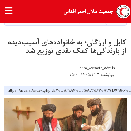
Skip
tion
جمعیت هلال احمر افغانی
to
main
HOME
NEWS
کابل و ارزگان؛ به خانواده‌های آسیب‌دیده از 
content
کابل و ارزگان؛ به خانواده‌های آسیب‌دیده
از بارندگی‌ها کمک نقدی توزیع شد
arcs_website_admin
چهارشنبه ۱۴۰۵/۲/۱۶ - ۱۵:۰
https://arcs.af/index.php/dr/%DA%A9%D8%A7%D8%A