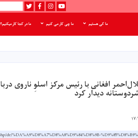
Twitter
Facebook
instagram
Youtube
Search
ما کی هستیم
ما چی کار می کنیم
ما در کجا کار میکنیم؟
Skip
to
main
content
ال‌احمر افغانی با رئیس مرکز اسلوِ ناروی دربار
ردوستانه دیدار کرد
f/index.php/dr/%DA%A9%D8%A7%D8%A8%D9%84%D8%9B-%D9