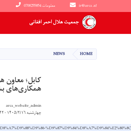
ir@arcs.af
0708255854 معلومات
Main navigation
جمعیت هلال احمر افغانی
NEWS
HOME
کابل؛ معاون هل
همکاری‌های بش
arcs_website_admin
چهارشنبه ۱۴۰۵/۲/۱۶ - ۱۷:۴۲
%85%D8%B9%D8%A7%D9%88%D9%86-%D9%87%D9%84%D8%A7%D9%