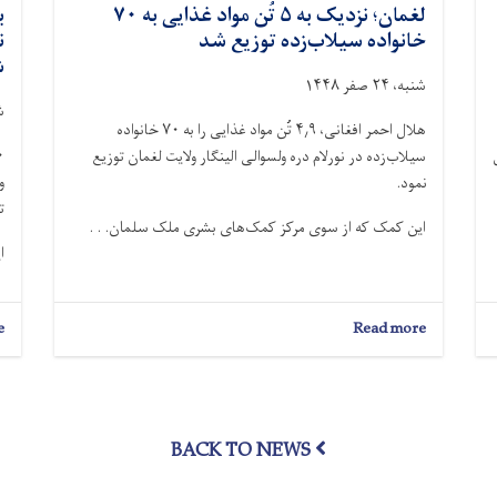
لغمان؛ نزدیک به ۵ تُن مواد غذایی به ۷۰
خانواده سیلاب‌زده توزیع شد
ش
شنبه، ۲۴ صفر ۱۴۴۸
شنب
هلال احمر افغانی، ۴٫۹ تُن مواد غذایی را به ۷۰ خانواده
 ۲۸ طفل
سیلاب‌زده در نورلام دره ولسوالی الینگار ولایت لغمان توزیع
نمود.
ت
این کمک که از سوی مرکز کمک‌های بشرى ملک سلمان. . .
ا
e
about
Read more
لغمان؛
نزدیک
به
۵
تُن
BACK TO NEWS
مواد
غذایی