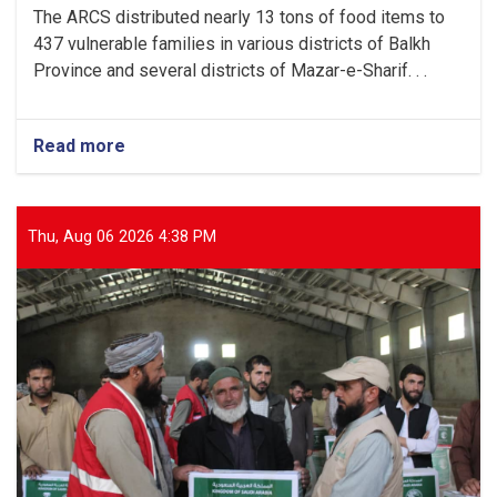
The ARCS distributed nearly 13 tons of food items to
437 vulnerable families in various districts of Balkh
Province and several districts of Mazar-e-Sharif. . .
Read more
about
Balkh:
Nearly
13
Tons
Thu, Aug 06 2026 4:38 PM
of
Food
Items
Distributed
to
437
Vulnerable
Families