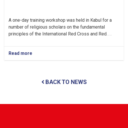
A one-day training workshop was held in Kabul for a
number of religious scholars on the fundamental
principles of the International Red Cross and Red. . .
Read more
about
Kabul:
Training
Workshop
Held
BACK TO NEWS
for
Religious
Scholars
on
the
Recognition
of
the
International