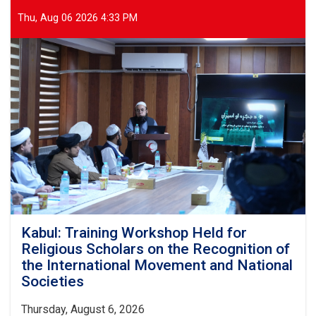
35
Tons
Thu, Aug 06 2026 4:33 PM
of
Food
Assistance
Provided
to
500
Flood-
Affected
Families
Kabul: Training Workshop Held for
Religious Scholars on the Recognition of
the International Movement and National
Societies
Thursday, August 6, 2026