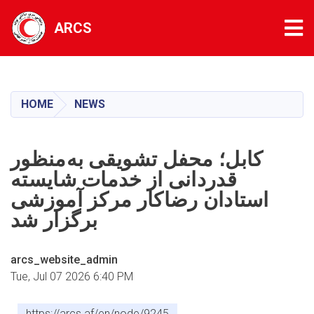
Tog
ARCS
Skip
to
main
HOME
NEWS
content
کابل؛ محفل تشویقی به‌منظور
قدردانی از خدمات شایسته
استادان رضاکار مرکز آموزشی
برگزار شد
arcs_website_admin
Tue, Jul 07 2026 6:40 PM
https://arcs.af/en/node/9245