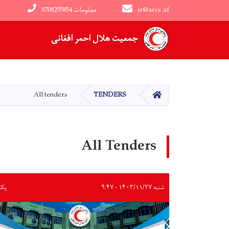
ir@arcs.af
0708255854 معلومات
Main navigation
جمعیت هلال احمر افغانی
HOME
All tenders
TENDERS
All Tenders
شنبه ۱۴۰۳/۱۱/۲۷ - ۹:۴۷
پکت