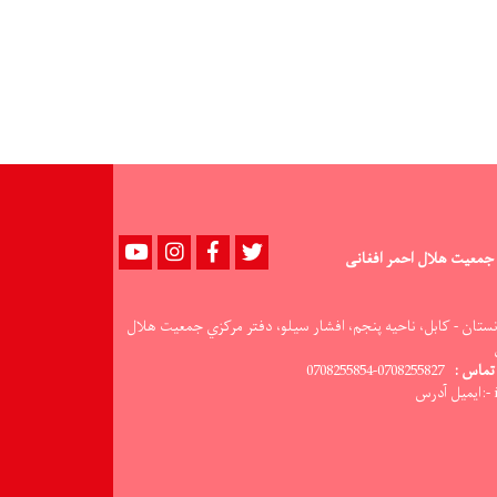
از
۳۵
تُن
مواد
غذایی
به
۵۰۰
خانواده
سیلاب‌زده
توزیع
شد
Youtube
instagram
Facebook
Twitter
جمعیت هلال احمر افغانی
نستان - کابل، ناحيه پنجم، افشار سيلو، دفتر مرکزي جمعيت هلال
تماس :
0708255827-0708255854
س