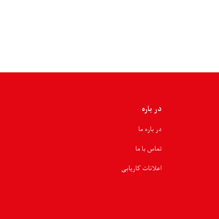
صدها
خانواده
درباره
آب
آشامیدنی
سالم
و
حفظ‌الصحه
آگاهی‌دهی
شد
در باره
در باره ما
تماس با ما
اعلانات کاریابی