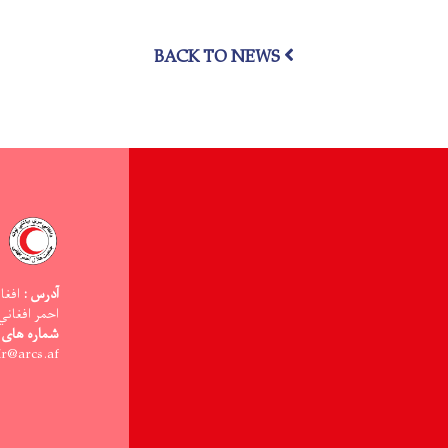
به
۱۳
تُن
BACK TO NEWS
مواد
غذایی
به
۴۳۷
خانواده
نیازمند
توزیع
شد
آدرس :
افغا
احمر افغاني
شماره های 
ir@arcs.af -:ایمیل آدر