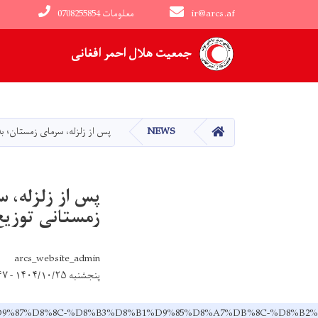
ir@arcs.af
0708255854 معلومات
Main navigation
جمعیت هلال احمر افغانی
HOME
NEWS
پس از زلزله، سرمای زمستان؛ به ۶۵۰ خانواده زلزله‌زده در بلخ مواد زمستانی توزیع
زمستانی توزی
arcs_website_admin
پنجشنبه ۱۴۰۴/۱۰/۲۵ - ۱۷:۴۷
D9%84%D9%87%D8%8C-%D8%B3%D8%B1%D9%85%D8%A7%DB%8C-%