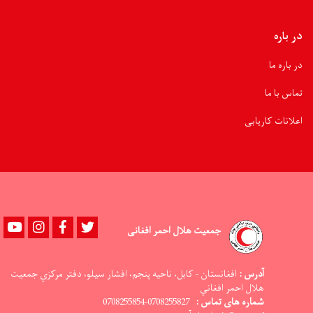
انجام
شده
است
در باره
در باره ما
تماس با ما
اعلانات کاریابی
Youtube
instagram
Facebook
Twitter
جمعیت هلال احمر افغانی
آدرس :
افغانستان - کابل، ناحيه پنجم، افشار سيلو، دفتر مرکزي جمعيت
هلال احمر افغاني
شماره های تماس :
0708255827-0708255854