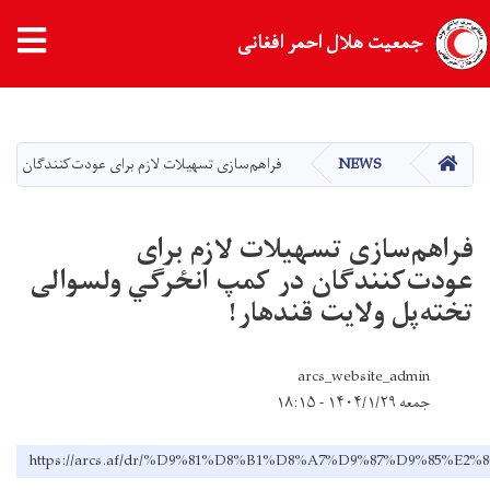
جمعیت هلال احمر افغانی
Skip
to
main
HOME
NEWS
فراهم‌سازی تسهیلات لازم برای عودت‌کنندگان در ک
content
فراهم‌سازی تسهیلات لازم برای
عودت‌کنندگان در کمپ انځرګي ولسوالی
تخته‌پل ولایت قندهار!
arcs_website_admin
جمعه ۱۴۰۴/۱/۲۹ - ۱۸:۱۵
https://arcs.af/dr/%D9%81%D8%B1%D8%A7%D9%87%D9