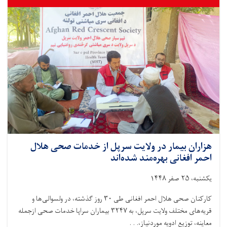
احمر
افغانی،
به
هزاران
جوان
آموزش‌های
دینی
و
عصری
ارائه
شده
است
هزاران بیمار در ولایت سرپل از خدمات صحی هلال
احمر افغانی بهره‌مند شده‌اند
یکشنبه، ۲۵ صفر ۱۴۴۸
کارکنان صحی هلال احمر افغانی طی ۳۰ روز گذشته، در ولسوالی‌ها و
قریه‌های مختلف ولایت سرپل، به ۳۲۴۷ بیماران سراپا خدمات صحی ازجمله
معاینه، توزیع ادویه موردنیاز،. . .