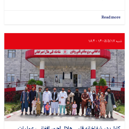
about
Read more
هزاران
بیمار
در
ولایت
شنبه ۱۴۰۵/۵/۱۷ - ۱۸:۴
سرپل
از
خدمات
صحی
هلال
احمر
افغانی
بهره‌مند
شده‌اند
کابل؛ در شفاخانه قلبی هلال احمر افغانی، عملیات