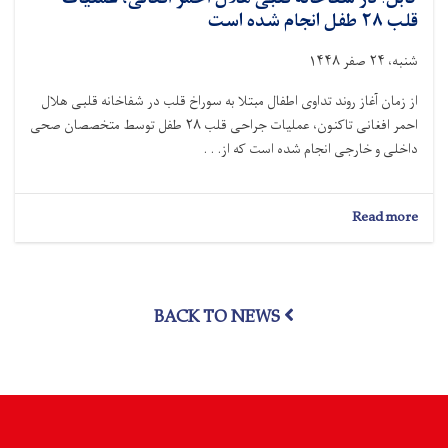
قلب ۲۸ طفل انجام شده است
شنبه، ۲۴ صفر ۱۴۴۸
از زمان آغاز روند تداوی اطفال مبتلا به سوراخ قلب در شفاخانه قلبی هلال
احمر افغانی تاکنون، عملیات جراحی قلب ۲۸ طفل توسط متخصصان صحی
داخلی و خارجی انجام شده است که از. . .
about
Read more
کابل؛
در
شفاخانه
قلبی
BACK TO NEWS
هلال
احمر
افغانی،
عملیات
قلب
۲۸
طفل