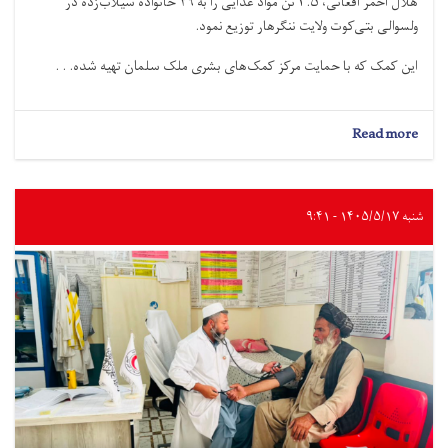
هلال احمر افغانی، ۳.۵ تُن مواد غذایی را به ۴۹ خانواده سیلاب‌زده در
ولسوالی بتی‌کوت ولایت ننگرهار توزیع نمود.
این کمک که با حمایت مرکز کمک‌های بشرى ملک سلمان تهیه شده. . .
about
Read more
ننگرهار؛
۳.۵
تُن
مواد
شنبه ۱۴۰۵/۵/۱۷ - ۹:۴۱
غذایی
به
۴۹
خانواده
سیلاب‌زده
توزیع
شد