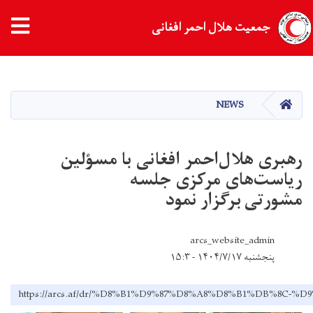
جمعیت هلال احمر افغانی
Skip
to
main
HOME
NEWS
content
رهبری هلال‌احمر افغانی با مسؤلین
ریاست‌های مرکزی جلسه
مشورتی برگزار نمود
arcs_website_admin
پنجشنبه ۱۴۰۴/۷/۱۷ - ۱۵:۳
https://arcs.af/dr/%D8%B1%D9%87%D8%A8%D8%B1%DB