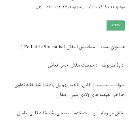
دوشنبه ۱۴۰۴/۲/۲۲ - ۱۲:۰
پنجشنبه ۱۴۰۴/۳/۱ - ۱۲:۰
کابل
APPLY
عـــنوان بست : متخصص اطفال (Pediatric Specialist )
ادارۀ مـربوطه : جمعیت هلال احمر افغانی
مـوقـــــــعــيت : کابل، ناحیه نهم پل پادشاه شفاخانه تداوی
جراحی نقیصه های ولادی قلبی اطفال
بخش مربوطه : ریاست خدمات صحی, شفاخانه قلبی اطفال