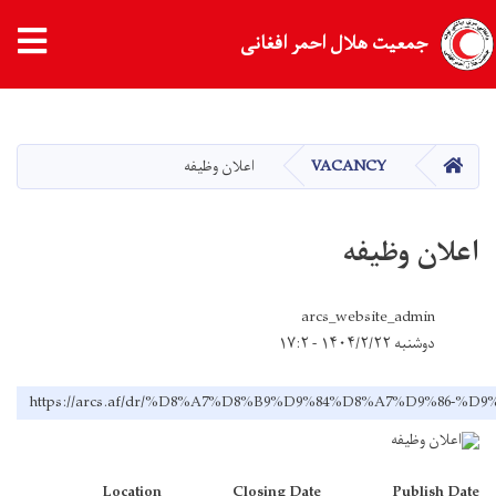
جمعیت هلال احمر افغانی
Skip
to
main
HOME
VACANCY
اعلان وظیفه
content
اعلان وظیفه
arcs_website_admin
دوشنبه ۱۴۰۴/۲/۲۲ - ۱۷:۲
https://arcs.af/dr/%D8%A7%D8%B9%D9%84%D8%A7%D9%86-%
Location
Closing Date
Publish Date