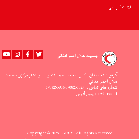
اعلانات کاریابی
Youtube
instagram
Facebook
Twitter
جمعیت هلال احمر افغانی
آدرس :
افغانستان - کابل، ناحيه پنجم، افشار سيلو، دفتر مرکزي جمعيت
هلال احمر افغاني
شماره های تماس :
0708255827-0708255854
ir@arcs.af -:ایمیل آدرس
Copyright © 2025 | ARCS. All Rights Reserved