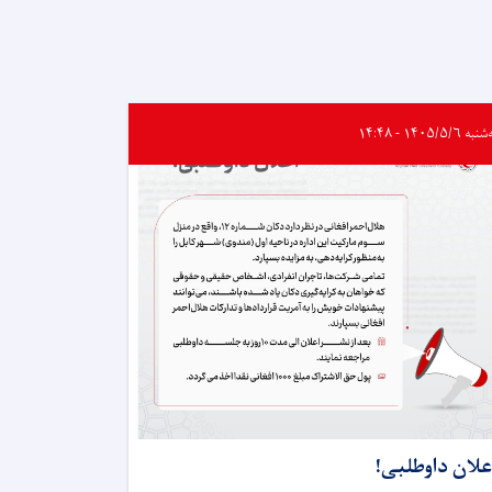
ه ۱۴۰۵/۵/۶ - ۱۴:۴۸
علان داوطلبی!