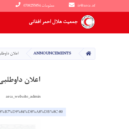
ir@arcs.af
0708255854 معلومات
Main navigation
جمعیت هلال احمر افغانی
HOME
ANNOUNCEMENTS
اعلان داوطل
اعلان داوطلبی
arcs_website_admin
D8%B7%D9%84%D8%A8%DB%8C-80