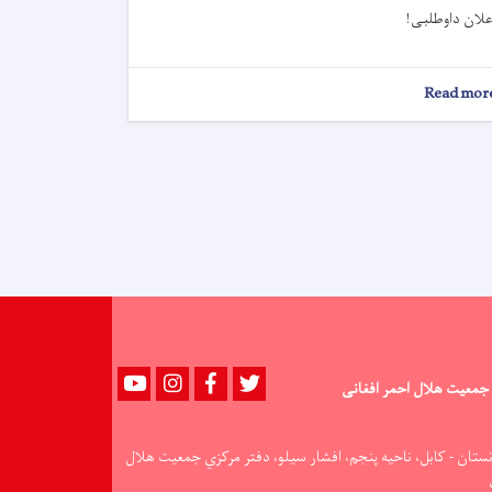
علان داوطلبی!
about
Read mor
اعلان
داوطلبی!
Youtube
instagram
Facebook
Twitter
جمعیت هلال احمر افغانی
نستان - کابل، ناحيه پنجم، افشار سيلو، دفتر مرکزي جمعيت هلال