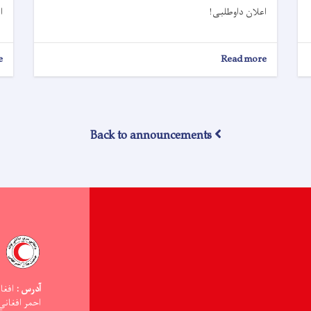
اعلان داوطلبی!
ا
e
about
Read more
اعلان
داوطلبی!
Back to announcements
آدرس :
افغا
احمر افغاني