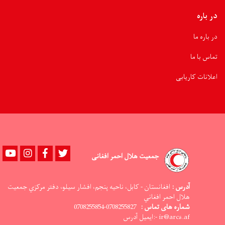
در باره
در باره ما
تماس با ما
اعلانات کاریابی
Youtube
instagram
Facebook
Twitter
جمعیت هلال احمر افغانی
آدرس :
افغانستان - کابل، ناحيه پنجم، افشار سيلو، دفتر مرکزي جمعيت
هلال احمر افغاني
شماره های تماس :
0708255827-0708255854
ir@arcs.af -:ایمیل آدرس