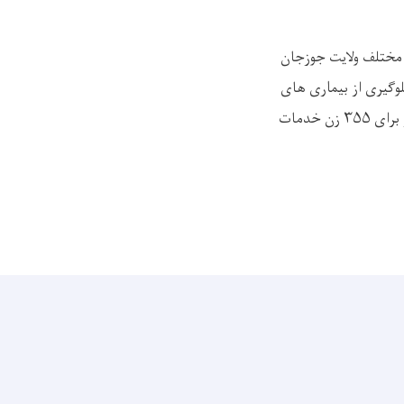
یش طی ۳۰ روز گذشته برای ۴۱۷۴ تن در مناطق مختلف ولایت جوزجان
 پانسمان و برای ۶۰۱ زن و کودک جهت جلوگیری از بیماری های
مختلف واکسین تطبیق و برای ۳۵۸۴ تن در مورد حفظ الصحه مشوره های لازم ارائه نموده اند. نیز برای ۳۵۵ زن خدمات