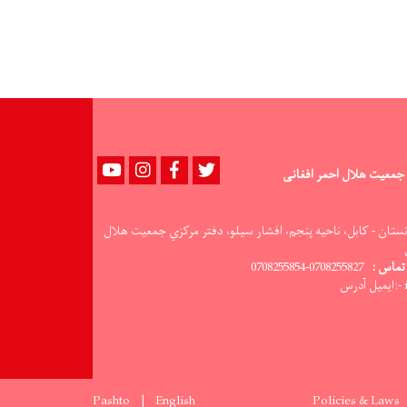
تُن
مواد
غذایی
به
۴۳۷
خانواده
نیازمند
توزیع
شد
Youtube
instagram
Facebook
Twitter
جمعیت هلال احمر افغانی
نستان - کابل، ناحيه پنجم، افشار سيلو، دفتر مرکزي جمعيت هلال
تماس :
0708255827-0708255854
س
Pashto
English
Policies & Laws