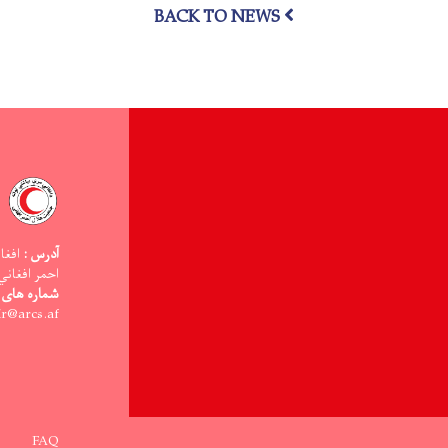
درباره
BACK TO NEWS
آب
آشامیدنی
سالم
و
حفظ‌الصحه
آگاهی‌دهی
شد
آدرس :
افغا
احمر افغاني
شماره های 
ir@arcs.af -:ایمیل آدر
Footer menu
FAQ