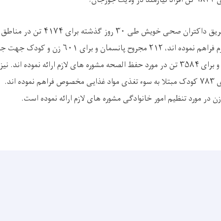
هلال احمر افغانی از طریق داکتران صحی خو
بعد از معاینات ادویه لازم فراهم نموده اند، ۲۱۲ مجروح
ده اند.