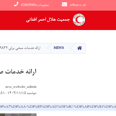
ir@arcs.af
0708255854 معلومات
Main navigation
جمعیت هلال احمر افغانی
HOME
NEWS
ارائه خدمات صحی برای ۹۸۳۲ تن افراد نیازمند در ولایت جوزجان!
ارائه خدمات صحی برای ۹۸۳۲ تن افراد 
arcs_website_admin
دوشنبه ۱۴۰۳/۱۱/۱۵ - ۱۳:۵۱
D9%85%D8%A7%D8%AA-%D8%B5%D8%AD%DB%8C-%D8%A8%D8%B1