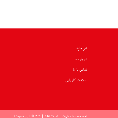
گذشته
به
مشکلات
صحی
هزاران
بیمار
رسیدگی
شده
است
در باره
در باره ما
تماس با ما
اعلانات کاریابی
Copyright © 2025 | ARCS. All Rights Reserved