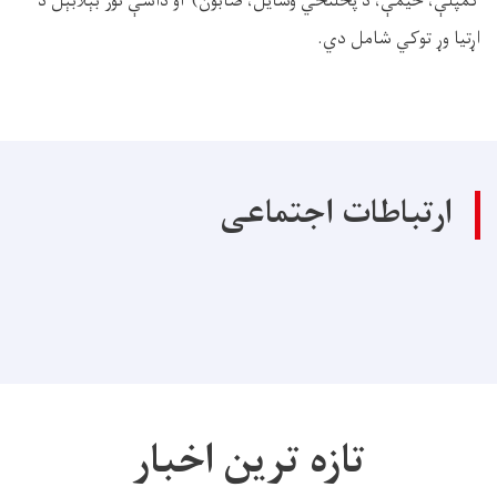
کمپلې، خیمې، د پخلنځي وسايل، صابون) او داسې نور بېلابېل د
اړتیا وړ توکي شامل دي.
ارتباطات اجتماعی
تازه ترین اخبار