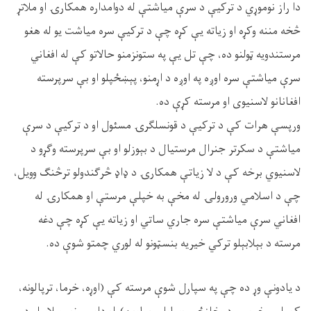
دا راز نوموړي د ترکیې د سرې میاشتې له دوامداره همکارۍ او ملاتړ
څخه مننه وکړه او زیاته یې کړه چې د ترکیې سره میاشت يو له هغو
مرستندویه ټولنو ده، چې تل یې په ستونزمنو حالاتو کې له افغاني
سرې میاشتې سره اوږه په اوږه د اړمنو، پېښځپلو او بې سرپرسته
افغانانو لاسنیوی او مرسته کړې ده.
ورپسې هرات کې د ترکیې د قونسلګرۍ مسئول او د ترکیې د سرې
میاشتې د سکرتر جنرال مرستیال د بېوزلو او بې سرپرسته وګړو د
لاسنیوي برخه کې د لا زیاتې همکارۍ د ډاډ څرګندولو ترڅنګ وویل،
چې د اسلامي ورورولۍ له مخې به خپلې مرستې او همکارۍ له
افغاني سرې میاشتې سره جاري ساتي او زیاته یې کړه چې دغه
مرسته د بېلابېلو ترکي خیریه بنسټونو له لوري چمتو شوې ده.
د یادونې وړ ده چې په سپارل شوې مرسته کې (اوړه، خرما، ترپالونه،