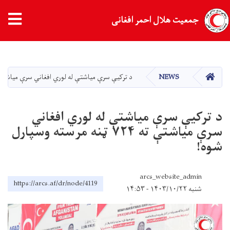
tion
جمعیت هلال احمر افغانی
Skip
to
main
HOME
NEWS
د ترکيې سرې میاشتې له لوري افغاني سرې میاشتې ته ۷۲۴ ټنه مرسته وسپارل
content
د ترکيې سرې میاشتې له لوري افغاني
سرې میاشتې ته ۷۲۴ ټنه مرسته وسپارل
شوه!
arcs_website_admin
https://arcs.af/dr/node/4119
شنبه ۱۴۰۳/۱۰/۲۲ - ۱۴:۵۳