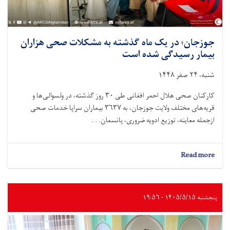
جوزجان؛ در یک ماه گذشته به مشکلات صحی هزاران
بیمار رسیدگی شده است
شنبه، ۲۴ صفر ۱۴۴۸
کارکنان صحی هلال احمر افغانی طی ۳۰ روز گذشته، در ولسوالی‌ها و
قریه‌های مختلف ولایت جوزجان، به ۳۶۳۷ بیماران سراپا خدمات صحی
ازجمله معاینه، توزیع ادویه ضروری، پانسمان. . .
about
Read more
جوزجان؛
در
یک
ماه
پنجشنبه ۱۴۰۵/۵/۱۵ - ۱۹:۵۶
گذشته
به
مشکلات