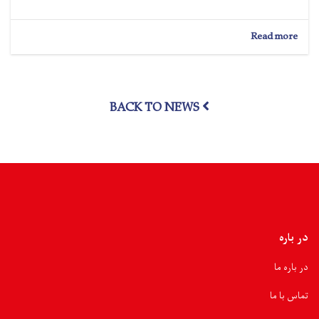
about
Read more
لوگر؛
به
صدها
خانواده
BACK TO NEWS
درباره
آب
آشامیدنی
سالم
و
حفظ‌الصحه
آگاهی‌دهی
شد
در باره
در باره ما
تماس با ما