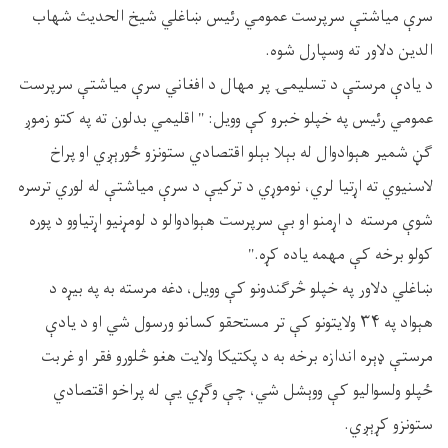
سرې میاشتې سرپرست عمومي رئیس ښاغلي شیخ الحدیث شهاب
الدین دلاور ته وسپارل شوه.
د یادې مرستې د تسليمۍ پر مهال د افغاني سرې میاشتې سرپرست
عمومي رئیس په خپلو خبرو کې وویل: " اقلیمي بدلون ته په کتو زموږ
ګڼ شمیر هېوادوال له بېلا بېلو اقتصادي ستونزو ځورېږي او پراخ
لاسنيوي ته اړتیا لري، نوموړي د ترکیې د سرې میاشتې له لوري ترسره
شوې مرسته د اړمنو او بې سرپرست هېوادوالو د لومړنیو اړتیاوو د پوره
کولو برخه کې مهمه یاده کړه."
ښاغلي دلاور په خپلو څرګندونو کې وویل، دغه مرسته به په بيړه د
هېواد په ۳۴ ولایتونو کې تر مستحقو کسانو ورسول شي او د یادې
مرستې ډېره اندازه برخه به د پکتیکا ولایت هغو څلورو فقر او غربت
ځپلو ولسواليو کې ووېشل شي، چې وګړي یې له پراخو اقتصادي
ستونزو کړېږي.