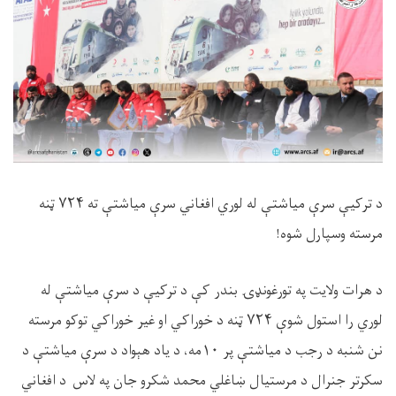
د ترکيې سرې میاشتې له لوري افغاني سرې میاشتې ته ۷۲۴ ټنه
مرسته وسپارل شوه!
د هرات ولایت په تورغونډۍ بندر کې د ترکيې د سرې میاشتې له
لوري را استول شوې ۷۲۴ ټنه د خوراکي او غیر خوراکي توکو مرسته
نن شنبه د رجب د میاشتې پر ۱۰مه، د یاد هېواد د سرې میاشتې د
سکرتر جنرال د مرستیال ښاغلي محمد شکرو جان په لاس د افغاني