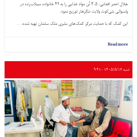
هلال احمر افغانی، ۳.۵ تُن مواد غذایی را به ۴۹ خانواده سیلاب‌زده در
ولسوالی بتی‌کوت ولایت ننگرهار توزیع نمود.
این کمک که با حمایت مرکز کمک‌های بشرى ملک سلمان تهیه شده. . .
about
Read more
ننگرهار؛
۳.۵
تُن
مواد
شنبه ۱۴۰۵/۵/۱۷ - ۹:۴۱
غذایی
به
۴۹
خانواده
سیلاب‌زده
توزیع
شد