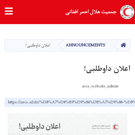
جمعیت هلال احمر افغانی
Skip
to
main
HOME
ANNOUNCEMENTS
اعلان داوطلبی!
content
اعلان داوطلبی!
arcs_website_admin
https://arcs.af/dr/%D8%A7%D8%B9%D9%84%D8%A7%D9%86-