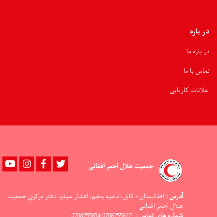
در باره
در باره ما
تماس با ما
اعلانات کاریابی
Youtube
instagram
Facebook
Twitter
جمعیت هلال احمر افغانی
آدرس :
افغانستان - کابل، ناحيه پنجم، افشار سيلو، دفتر مرکزي جمعيت
هلال احمر افغاني
شماره های تماس :
0708255827-0708255854