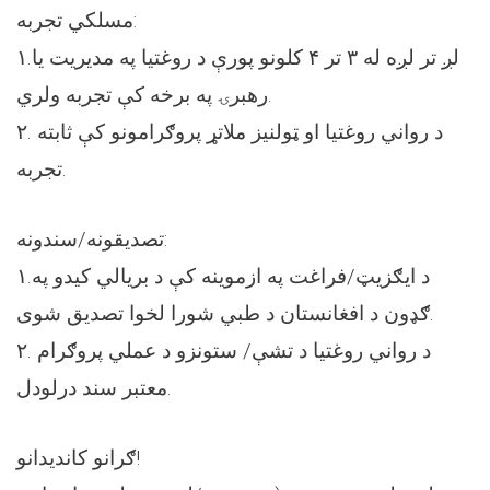
مسلکي تجربه:
۱.لږ تر لږه له ۳ تر ۴ کلونو پورې د روغتیا په مدیریت یا
رهبرۍ په برخه کې تجربه ولري.
۲. د رواني روغتیا او ټولنیز ملاتړ پروګرامونو کې ثابته
تجربه.
تصدیقونه/سندونه:
۱.د ایګزیټ/فراغت په ازموینه کې د بریالي کیدو په
ګډون د افغانستان د طبي شورا لخوا تصدیق شوی.
۲. د رواني روغتیا د تشې/ ستونزو د عملي پروګرام
معتبر سند درلودل.
ګرانو کاندیدانو!