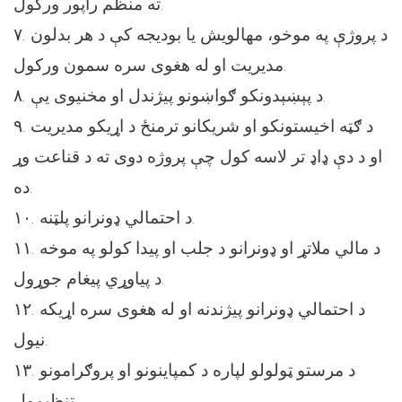
ته منظم راپور ورکول.
۷. د پروژې په موخو، مهالویش یا بودیجه کې د هر بدلون
مدیریت او له هغوی سره سمون ورکول.
۸. د پېښېدونکو ګواښونو پیژندل او مخنیوی یې.
۹. د ګټه اخیستونکو او شریکانو ترمنځ د اړیکو مدیریت
او د دې ډاډ تر لاسه کول چې پروژه دوی ته د قناعت وړ
ده.
۱۰. د احتمالي ډونرانو پلټنه.
۱۱. د مالي ملاتړ او ډونرانو د جلب او پیدا کولو په موخه
د پیاوړي پیغام جوړول.
۱۲. د احتمالي ډونرانو پیژندنه او له هغوی سره اړیکه
نیول.
۱۳. د مرستو ټولولو لپاره د کمپاینونو او پروګرامونو
تنظیمول.