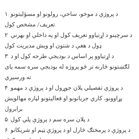
۱. د پروژې د موخو، ساحې، رولونو او مسؤلیتونو
تعریف/ مشخص کول.
۲. د سرچینو د اړتیاوو تعریف کول او په داخلي او بهرني
ډول د هغې د شتون او وېش مدیریت کول.
۳. د اړتیاوو پر اساس د بودیجې طرحه کول او د
لګښتونو څارنه تر څو پروژه له بودیجې سره سمه پای
ته ورسیږي.
۴. د پروژې تفصیلي پلان جوړول او د پروژې د مهمو
پړاوونو، کاري جریانونو او فعالیتونو لپاره مهالویش
برابرول.
۵. د پلان سره سم د پروژې پلي کول.
۶. د پروژې د پرمختګ څارل او د پروژې ټیم او شریکانو