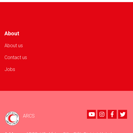
About
About us
Contact us
Jobs
Youtube
instagram
Faceboo
Twi
ARCS