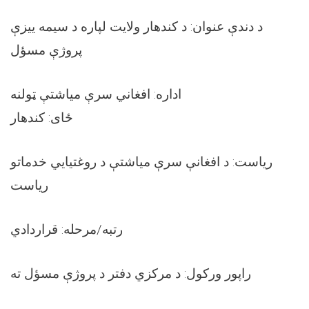
د دندې عنوان: د کندهار ولایت لپاره د سیمه ییزې
پروژې مسؤل
اداره: افغاني سرې میاشتې ټولنه
ځای: کندهار
ریاست: د افغانې سرې میاشتې د روغتیایي خدماتو
ریاست
رتبه/مرحله: قراردادي
راپور ورکول: د مرکزي دفتر د پروژې مسؤل ته