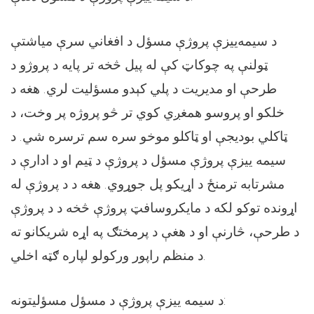
د سیمه‌ییزې پروژې مسؤل د افغاني سرې میاشتې
ټولنې په چوکاټ کې له پیل څخه تر پایه د پروژو د
طرحې او مدیریت د پلي کېدو مسؤلیت لري. هغه د
خلکو او پروسو همغږي کوي تر څو پروژه پر وخت، د
ټاکلي بودیجې او ټاکلو موخو سره سم ترسره شي. د
سیمه ییزې پروژې مسؤل د پروژې د ټیم او د ادارې د
مشرتابه ترمنځ د اړیکو پل جوړوي. هغه د د پروژې له
اړونده توکو لکه د مایکروسافټ پروژې څخه د د پروژې
د طرحې، څارنې او د هغې د پرمختګ په اړه شریکانو ته
د منظم راپور ورکولو لپاره ګټه اخلي.
د سیمه ییزې پروژې د مسؤل مسؤلیتونه: