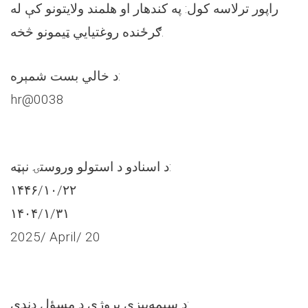
راپور ترلاسه کول: په کندهار او هلمند ولایتونو کې له
ګرځنده روغتیایي ټیمونو څخه.
د خالي بست شمېره:
hr@0038
د اسنادو د استولو وروستۍ نېټه:
۱۴۴۶/۱۰/۲۲
۱۴۰۴/۱/۳١
2025/ April/ 20
د سیمه‌ییزې پروژې د مسؤل دندې: