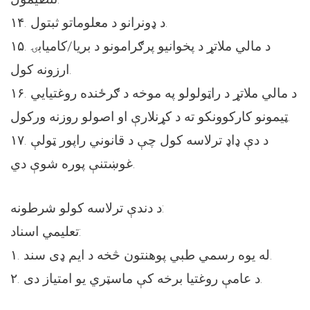
۱۴. د ډونرانو د معلوماتو ثبتول.
۱۵. د مالي ملاتړ د پخوانیو پرګرامونو د بریا/کامیابۍ
ارزونه کول.
۱۶. د مالي ملاتړ د راټولولو په موخه د ګرځنده روغتیایي
ټیمونو کارکوونکو ته د کړنلارې او اصولو روزنه ورکول.
۱۷. د دې ډاډ ترلاسه کول چې د قانوني راپور ټولې
غوښتنې پوره شوې دي.
د دندې ترلاسه کولو شرطونه:
تعلیمي اسناد:
۱. له یوه رسمي طبي پوهنتون څخه د ایم ډی سند.
۲. د عامې روغتیا برخه کې ماسټري یو امتیاز دی.