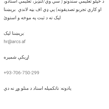
د خپلو تعلیمي سندونو ( سي وي/لنډیز، تعلیمي اسنادو،
او کاري تجربو تصدیقونه) پي ډي اف بڼه لاندې برېښنا
لیک ته د ثبت په موخه و استوئ.
برېښنا ليک:
hr@arcs.af
اړيکې شمېره:
+93-706-750-299
یادونه: ناتکمیله اسناد د منلو وړ نه دي.