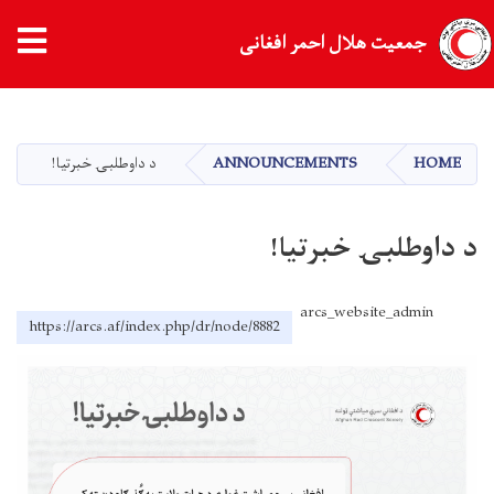
جمعیت هلال احمر افغانی
Skip
to
main
HOME
ANNOUNCEMENTS
د داوطلبۍ خبرتیا!
content
د داوطلبۍ خبرتیا!
arcs_website_admin
https://arcs.af/index.php/dr/node/8882