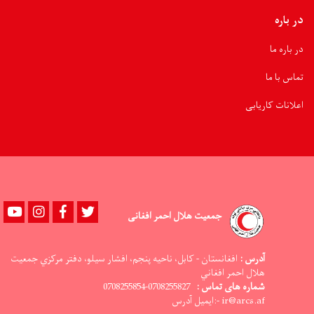
در باره
در باره ما
تماس با ما
اعلانات کاریابی
Youtube
instagram
Facebook
Twitter
جمعیت هلال احمر افغانی
آدرس :
افغانستان - کابل، ناحيه پنجم، افشار سيلو، دفتر مرکزي جمعيت
هلال احمر افغاني
شماره های تماس :
0708255827-0708255854
ir@arcs.af -:ایمیل آدرس