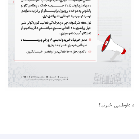
د داوطلبۍ خبرتیا!