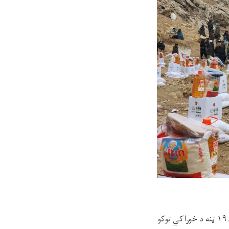
افغاني سرې میاشتې د بادغیس ولایت په دره بوم ولسوالۍ کې له ۳۰۰ اړمنو او بېوزلو کورنیو سره ۱۹.۵ ټنه د خوراکي توکو