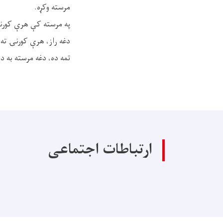
مرسته وکړه.
په مرسته کې هرې کورنۍ ته ۵۰ کیلو اوړه، ۱۰ کیلو وریژې او ۵ لیټره 
دغه راز، هرې کورنۍ ته ۱ جوړه بوټان هم ورکړل شول
تمه ده، دغه مرسته به د 
ارتباطات اجتماعی