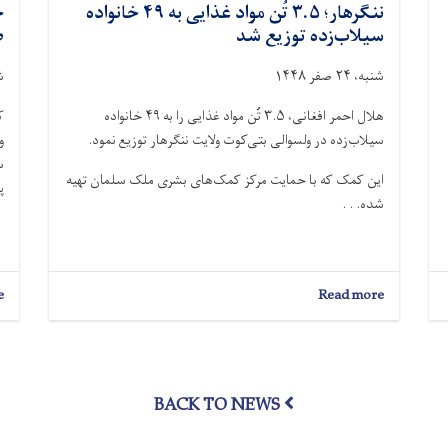
ننگرهار؛ ۳.۵ تُن مواد غذایی به ۴۹ خانواده
ج
سیلاب‌زده توزیع شد
ص
شنبه، ۲۴ صفر ۱۴۴۸
شنب
هلال احمر افغانی، ۳.۵ تُن مواد غذایی را به ۴۹ خانواده
سیلاب‌زده در ولسوالی بتی‌کوت ولایت ننگرهار توزیع نمود.
س
این کمک که با حمایت مرکز کمک‌های بشرى ملک سلمان تهیه
پ
شده. . .
e
about
Read more
ننگرهار؛
۳.۵
تُن
مواد
غذایی
BACK TO NEWS
به
۴۹