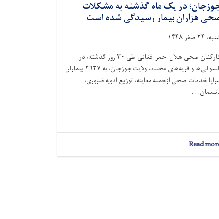
وزجان؛ در یک ماه گذشته به مشکلات
حی هزاران بیمار رسیدگی شده است
ه، ۲۴ صفر ۱۴۴۸
کارکنان صحی هلال احمر افغانی طی ۳۰ روز گذشته، در
ولسوالی‌ها و قریه‌های مختلف ولایت جوزجان، به ۳۶۳۷ بیماران
راپا خدمات صحی ازجمله معاینه، توزیع ادویه ضروری،
انسمان. . .
about
Read mor
جوزجان؛
در
یک
ماه
گذشته
به
مشکلات