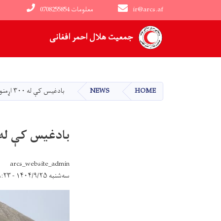
ir@arcs.af
0708255854 معلومات
Main navigation
جمعیت هلال احمر افغانی
HOME
NEWS
بادغیس کې له ۳۰۰ اړمنو کورنیو سره د خوراکي توکو مرسته ترسره شوه
بادغیس کې له ۳۰۰ اړمنو کورنیو سره د خوراکي توکو مرسته ترسره
arcs_website_admin
سه‌شنبه ۱۴۰۴/۹/۲۵ - ۱۶:۲۳