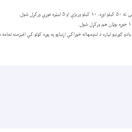
غوړي ورکړل شول.
.
یادو کورنیو لپاره د لنډمهاله خوراکي اړتیاوو په پوره کولو کې اغېزمنه تمامه