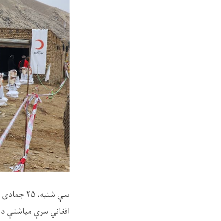
سې شنبه، ۲۵ جمادی الآخره ۱۴۴۷