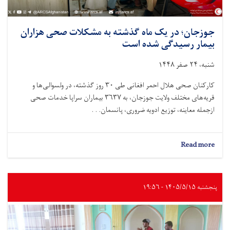
جوزجان؛ در یک ماه گذشته به مشکلات صحی هزاران
بیمار رسیدگی شده است
شنبه، ۲۴ صفر ۱۴۴۸
کارکنان صحی هلال احمر افغانی طی ۳۰ روز گذشته، در ولسوالی‌ها و
قریه‌های مختلف ولایت جوزجان، به ۳۶۳۷ بیماران سراپا خدمات صحی
ازجمله معاینه، توزیع ادویه ضروری، پانسمان. . .
about
Read more
جوزجان؛
در
یک
ماه
پنجشنبه ۱۴۰۵/۵/۱۵ - ۱۹:۵۶
گذشته
به
مشکلات
صحی