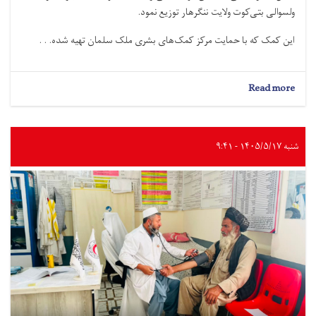
ولسوالی بتی‌کوت ولایت ننگرهار توزیع نمود.
این کمک که با حمایت مرکز کمک‌های بشرى ملک سلمان تهیه شده. . .
about
Read more
ننگرهار؛
۳.۵
تُن
مواد
شنبه ۱۴۰۵/۵/۱۷ - ۹:۴۱
غذایی
به
۴۹
خانواده
سیلاب‌زده
توزیع
شد