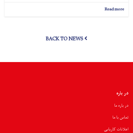
about
Read more
لوگر؛
به
صدها
خانواده
BACK TO NEWS
درباره
آب
آشامیدنی
سالم
و
حفظ‌الصحه
آگاهی‌دهی
شد
در باره
در باره ما
تماس با ما
اعلانات کاریابی