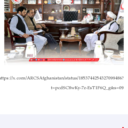
https://x.com/ARCSAfghanistan/status/1853744254327099486?
t=pcdSC8wKy-7z-EsT1F6Q_g&s=09