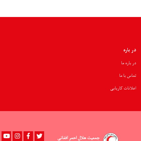
غذایی
و
غیرغذایی
توزیع
شد
در باره
در باره ما
تماس با ما
اعلانات کاریابی
Youtube
instagram
Facebook
Twitter
جمعیت هلال احمر افغانی