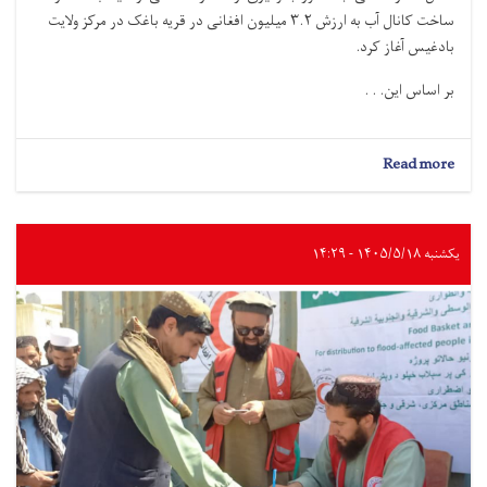
ساخت کانال آب به ارزش ۳.۲ میلیون افغانی در قریه باغک در مرکز ولایت
بادغیس آغاز کرد.
بر اساس این. . .
about
Read more
پروژه
ساخت
کانال
به
یکشنبه ۱۴۰۵/۵/۱۸ - ۱۴:۲۹
ارزش
۳.۲
میلیون
افغانی
در
ولایت
بادغیس
آغاز
شد