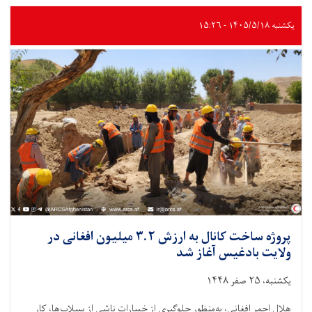
آموزشی
تحت
یکشنبه ۱۴۰۵/۵/۱۸ - ۱۵:۲۶
عنوان
"اسلام
و
حقوق
بین‌الملل
بشردوستانه"
برای
عالمان
دینی
برگزار
شد
پروژه ساخت کانال به ارزش ۳.۲ میلیون افغانی در
ولایت بادغیس آغاز شد
یکشنبه، ۲۵ صفر ۱۴۴۸
هلال احمر افغانی، به‌منظور جلوگیری از خسارات ناشی از سیلاب‌ها، کار