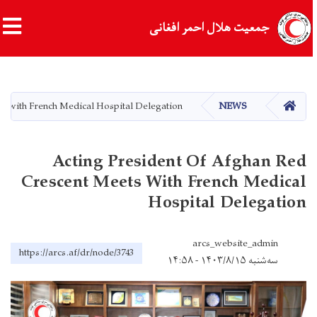
جمعیت هلال احمر افغانی
Skip
to
main
HOME
ts with French Medical Hospital Delegation
NEWS
content
Acting President Of Afghan Red
Crescent Meets With French Medical
Hospital Delegation
arcs_website_admin
https://arcs.af/dr/node/3743
سه‌شنبه ۱۴۰۳/۸/۱۵ - ۱۴:۵۸