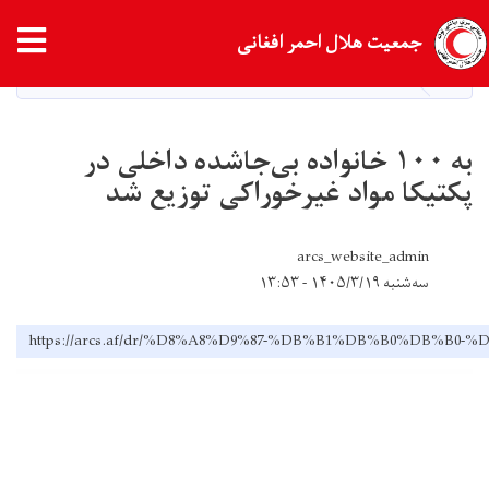
Skip
tion
جمعیت هلال احمر افغانی
to
main
HOME
NEWS
content
به ۱۰۰ خانواده بی‌جاشده داخلی در
پکتیکا مواد غیرخوراکی توزیع شد
arcs_website_admin
سه‌شنبه ۱۴۰۵/۳/۱۹ - ۱۳:۵۳
https://arcs.af/dr/%D8%A8%D9%87-%DB%B1%DB%B0%D