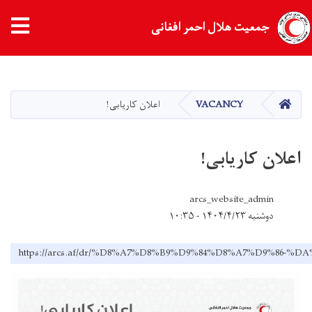
جمعیت هلال احمر افغانی
Skip
to
main
HOME
VACANCY
اعلان کاریابی!
content
اعلان کاریابی!
arcs_website_admin
دوشنبه ۱۴۰۴/۴/۲۳ - ۱۰:۳۵
https://arcs.af/dr/%D8%A7%D8%B9%D9%84%D8%A7%D9%86