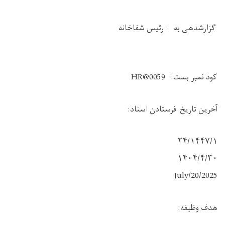
گزارشدهی به : رئیس شفاخانه
کود نمبر بست: HR@0059
آخرین تاریخ فرستادن اسناد:
١۴۴۷/۱/٢۴
۱۴۰۴/۴/۳۰
2025/July/20
هدف وظیفه: