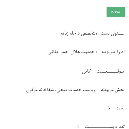
APPLY
عـــنوان بست : متخصص داخله زنانه
ادارۀ مـربوطه : جمعیت هلال احمر افغانی
مـوقـــــــعــيت : کابل
بخش مربوطه : ریاست خدمات صحی، شفاخانه مرکزی
بست : 3
تعداد بســــــــــــــت : 1