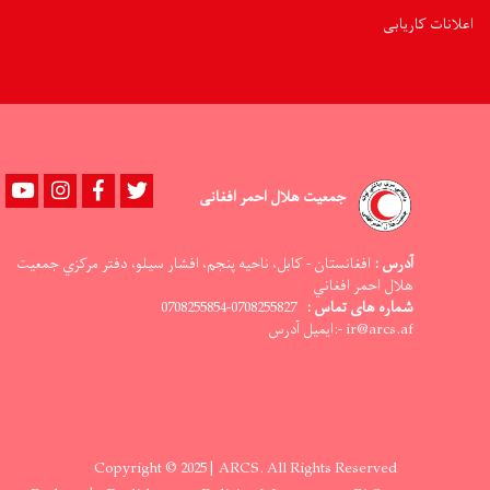
اعلانات کاریابی
Youtube
instagram
Facebook
Twitter
جمعیت هلال احمر افغانی
آدرس :
افغانستان - کابل، ناحيه پنجم، افشار سيلو، دفتر مرکزي جمعيت
هلال احمر افغاني
شماره های تماس :
0708255827-0708255854
ir@arcs.af -:ایمیل آدرس
Copyright © 2025 | ARCS. All Rights Reserved