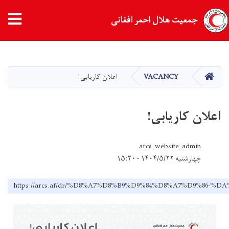
جمعیت هلال احمر افغانی
Skip
to
main
HOME
VACANCY
اعلان کاریابی!
content
اعلان کاریابی!
arcs_website_admin
چهارشنبه ۱۴۰۴/۵/۲۲ - ۱۵:۲۰
https://arcs.af/dr/%D8%A7%D8%B9%D9%84%D8%A7%D9%86