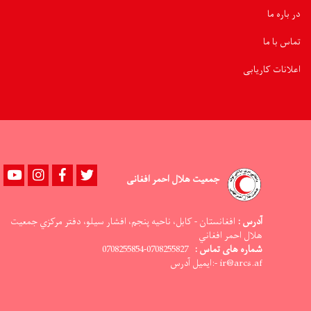
در باره ما
تماس با ما
اعلانات کاریابی
Youtube
instagram
Facebook
Twitter
جمعیت هلال احمر افغانی
آدرس :
افغانستان - کابل، ناحيه پنجم، افشار سيلو، دفتر مرکزي جمعيت
هلال احمر افغاني
شماره های تماس :
0708255827-0708255854
ir@arcs.af -:ایمیل آدرس