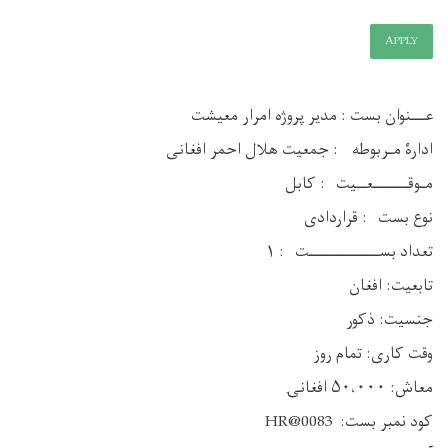
APPLY
عـــنوان بست : مدیر پروژه امرار معیشت
ادارۀ مـربوطه : جمعیت هلال احمر افغانی
مـوقـــــــعــيت : کابل
نوع بست : قراردادی
تعداد بســــــــــــــت : ۱
تابعیت: افغان
جنسیت: ذکور
وقت کاری: تمام روز
معاش: ۵۰،۰۰۰ افغانۍ
کود نمبر بست: HR@0083