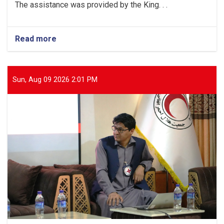
The assistance was provided by the King. . .
Read more
about
Parwan:
Food
and
Non-
Sun, Aug 09 2026 2:01 PM
Food
Items
Provided
to
24
Flood-
Affected
Families