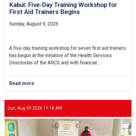
Kabul: Five-Day Training Workshop for
First Aid Trainers Begins
Sunday, August 9, 2026
A five-day training workshop for seven first aid trainers
has begun at the initiative of the Health Services
Directorate of the ARCS and with financial. . .
Read more
about
Kabul:
Five-
Day
Training
Sun, Aug 09 2026 11:18 AM
Workshop
for
First
Aid