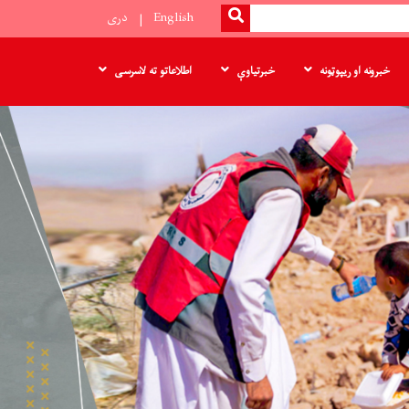
SEARCH
English
دری
خبرونه او ریپوټونه
خبرتیاوې
اطلاعاتو ته لاسرسی