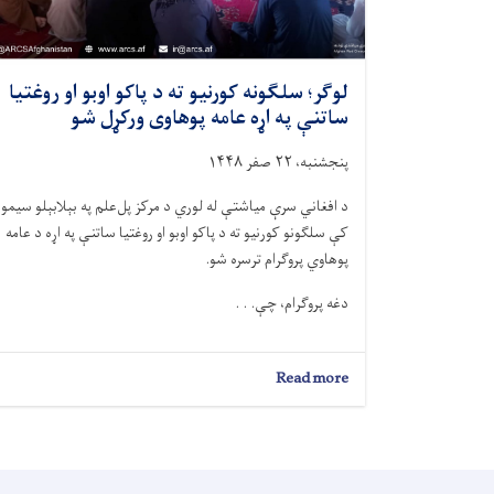
لوګر؛ سلګونه کورنیو ته د پاکو اوبو او روغتیا
ساتنې په اړه عامه پوهاوی ورکړل شو
پنجشنبه، ۲۲ صفر ۱۴۴۸
د افغاني سرې میاشتې له لوري د مرکز پل‌علم په بېلابېلو سیمو
کې سلګونو کورنیو ته د پاکو اوبو او روغتیا ساتنې په اړه د عامه
پوهاوي پروګرام ترسره شو.
دغه پروګرام، چې. . .
about
Read more
لوګر؛
سلګونه
کورنیو
ته
د