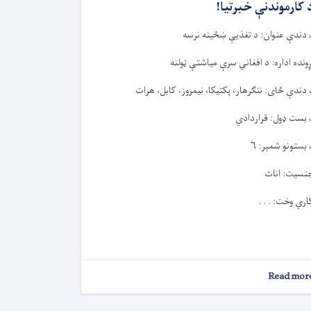
 کارموندنې خبرتيا!
 دندې عنوان: د تغذیې ښځينه نرسه
ړونده اداره: د افغاني سرې میاشتې ټولنه
 دندې ځای: ننګرهار، پکتیکا، نیمروز، کابل، هرات
 بست ډول: قراردادي
 بستونو شمېر: ۶
نسیت: اناث
اري وخت: . . .
about
Read mor
د
کارموندنې