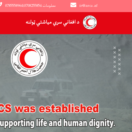
ir@arcs.af
0785558964\0708255854 معلومات
Main navigation
د افغاني سري میاشتي ټولنه