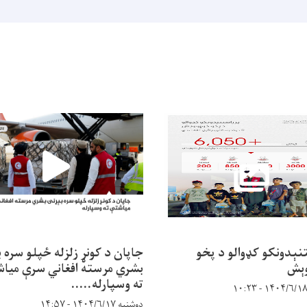
خبرتيا!
تنېدونکو کډوالو د پخو
جاپان د کونړ زلزله ځپلو سره 
وېش
بشري مرسته افغاني سرې میا
ته وسپارله.....
دوشنبه ۱۴۰۴/۶/۱۷ - ۱۴:۵۷