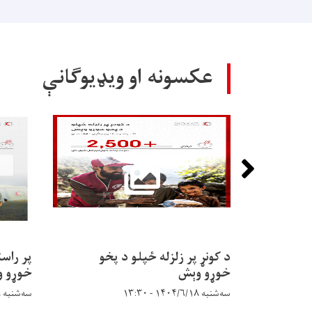
خبرتيا!
عکسونه او ویډیوګانې
د کونړ پر زلزله ځپلو د پخو
پر راس
خوړو وېش
خوړو 
سه‌شنبه ۱۴۰۴/۶/۱۸ - ۱۳:۳۰
سه‌شنبه ۱۴۰۴/۶/۱۸ - ۱۰:۲۳