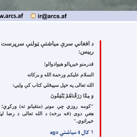
د افغاني سرې مياشتې ټولنې سرپرست
رییس:
قدرمنو خیرپالو هېوادوالو
!
السلام علیکم ورحمة الله و برکاته
الله تعالی په خپل سپېڅلي کتاب کې وایي
:
وَ مِمَّا رَزَقْناهُمْ يُنْفِقُونَ
"
کومه روزي چې مونږ (متقیانو ته) ورکړې؛ 
هغې دوی (څه برخه) د الله تعالی د رضا لپا
خیراتوي
".
۱ کال 4 میاشتې ago