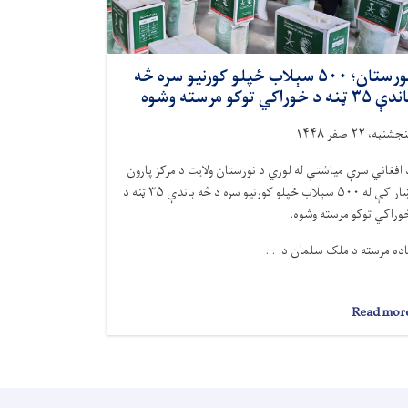
نورستان؛ ۵۰۰ سېلاب ځپلو کورنیو سره څه
ې ۳۵ ټنه د خوراکي توکو مرسته وشوه
جشنبه، ۲۲ صفر ۱۴۴۸
 افغاني سرې میاشتې له لوري د نورستان ولایت د مرکز پارون
ښار کې له ۵۰۰ سېلاب ځپلو کورنیو سره د څه باندې ۳۵ ټنه د
وراکي توکو مرسته وشوه.
اده مرسته د ملک سلمان د. . .
about
Read mor
نورستان؛
۵۰۰
سېلاب
ځپلو
کورنیو