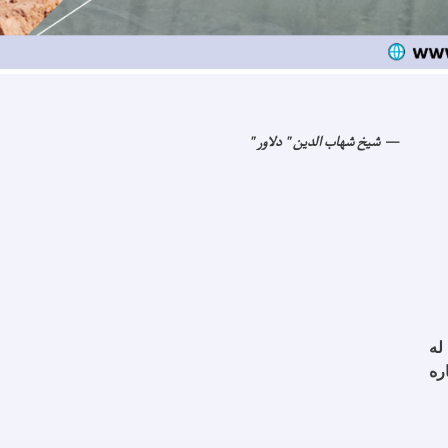
شیخ شهاب الدین " دلاور "
له
ره