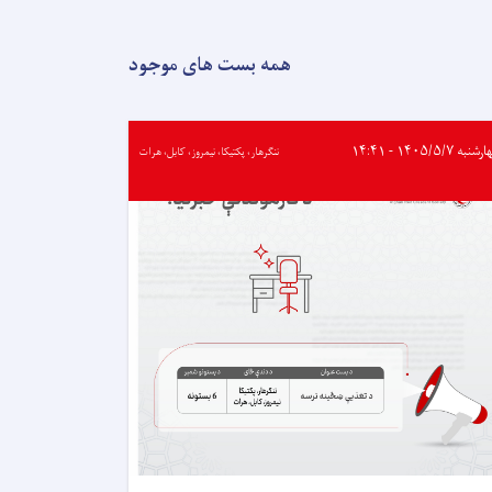
سره
څه
باندې
همه بست های موجود
۳۵
ټنه
د
خوراکي
به ۱۴۰۵/۵/۷ - ۱۴:۴۱
ننګرهار، پکتیکا، نیمروز، کابل، هرات
توکو
مرسته
وشوه