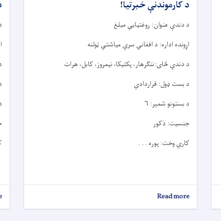
د کارموندنې خبرتيا!
د
د دندې عنوان: روغتیايي مبلغ
د
اړونده اداره: د افغاني سرې میاشتې ټولنه
ا
د دندې ځای:ننګرهار، پکتیکا، نیمروز، کابل، هرات
د
د بست ډول: قراردادي
د
د بستونو شمېر: ۶
د
جنسیت: ذکور
ج
کاري وخت: پوره . . .
ک
e
about
Read more
د
کارموندنې