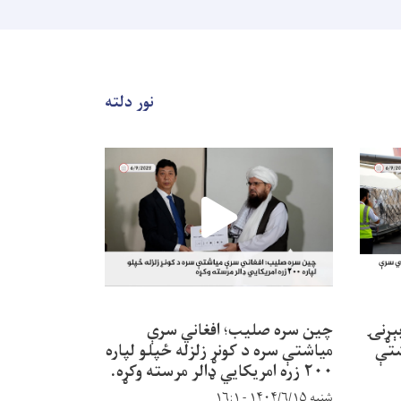
خبرتيا!
نور دلته
بېړنۍ
چین سره صلیب؛ افغاني سرې
راستنېدونکو 
شتې
میاشتې سره د کونړ زلزله ځپلو لپاره
خدمتونه
٢٠٠ زره امريکايي ډالر مرسته وکړه.
سه‌شنبه ۱۴۰۴/۵/۱۴ - ۱۶:۲۶
شنبه ۱۴۰۴/۶/۱۵ - ۱۶:۱