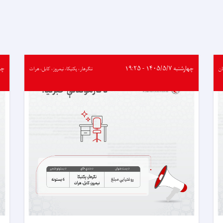
نږدې
۱۳
ټنه
خوراکي
توکي
ووېشل
شول
چهارشنبه ۱۴۰۵/۵/۷ - ۱۹:۲۵
چهارشن
ن
ننګرهار، پکتیکا، نیمروز، کابل، هرات