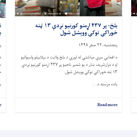
بلخ؛ پر ۴۳۷ اړمنو کورنیو نږدې ۱۳ ټنه
خوراکي توکي ووېشل شول
باند
پنجشنبه، ۲۲ صفر ۱۴۴۸
پن
د افغاني سرې میاشتې له لوري د بلخ ولایت د بېلابېلو ولسوالیو
د
او د مزارشریف ښار د يو شمېر ناحیو پر ۴۳۷ اړمنو کورنیو نږدې
۱۳ ټنه خوراکي توکي ووېشل شول.
خ
یاده مرسته د. . .
ی
e
about
Read more
بلخ؛
پر
۴۳۷
اړمنو
کورنیو