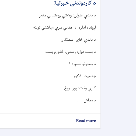
د کارموندنې خبرتيا!
د دندې عنوان: ولایتي روغتیایي مدیر
اړونده اداره: د افغاني سرې میاشتې ټولنه
د دندې ځای: سمنګان
د بست ډول: رسمي، څلورم بست
د بستونو شمېر: ۱
جنسیت: ذکور
کاري وخت: پوره ورځ
د معاش . . .
about
Read more
د
کارموندنې