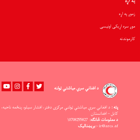
په اړه
زموږ په اړه
موږ سره اړیکی اونیسی
کارموندنه
Youtube
instagram
Facebook
Twitter
د افغاني سري میاشتي ټولنه
پته :
د افغاني سرې میاشتې ټولنې مرکزی دفتر، افشار سیلو، پنځمه ناحیه،
کابل – افغانستان
د معلومات څانګه:
0708255827\
ir@arcs.af -:
بریښنالیک