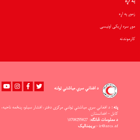
په اړه
زموږ په اړه
موږ سره اړیکی اونیسی
کارموندنه
Youtube
instagram
Facebook
Twitter
د افغاني سري میاشتي ټولنه
پته :
د افغاني سرې میاشتې ټولنې مرکزی دفتر، افشار سیلو، پنځمه ناحیه،
کابل – افغانستان
د معلومات څانګه:
0708255827\
ir@arcs.af -:
بریښنالیک