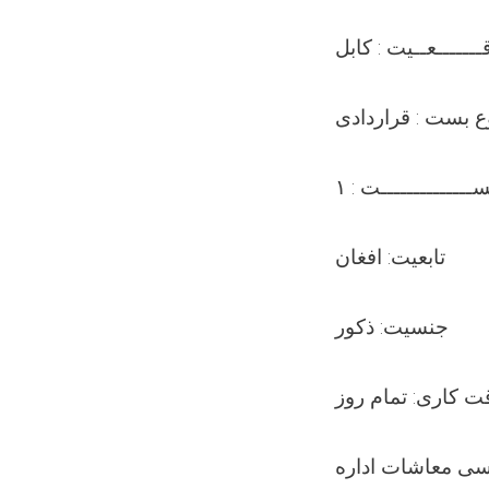
ـــــــعــيت : کابل
ع بست : قراردادى
ــــــــــــــت : ۱
تابعیت: افغان
جنسیت: ذکور
ت کاری: تمام روز
سی معاشات اداره