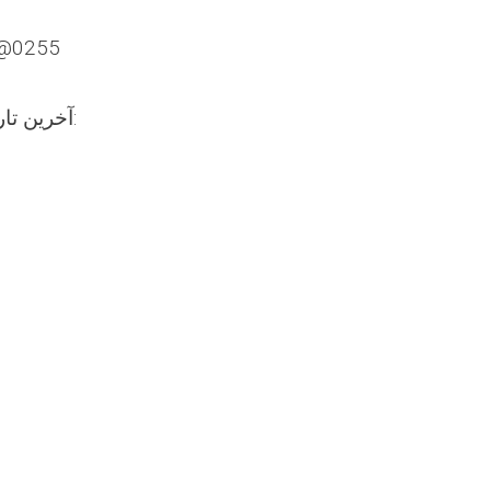
کود نمبر بست: 
آخرین تاریخ فرستادن اسناد: