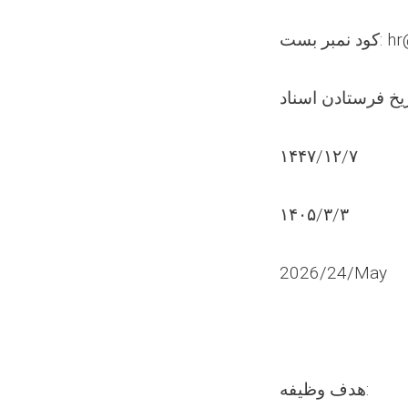
hr@0255
١۴۴۷/۱٢/٧
۱۴۰۵/٣/٣
2026/24/May
هدف وظيفه: