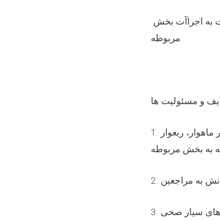
تنظیم و اجراآت بخش تیم سیار صحی و صحت در معرض خطر، نظارت به اجراآت بخش
مربوطه.
1. ترتیب نمودن پلان کاری وارائه گزارش ازاجراآت انجام شده به‌صورت هفته وار ماهوار، ربعوار
ه به بخش مربوطه
انش به مراجعین