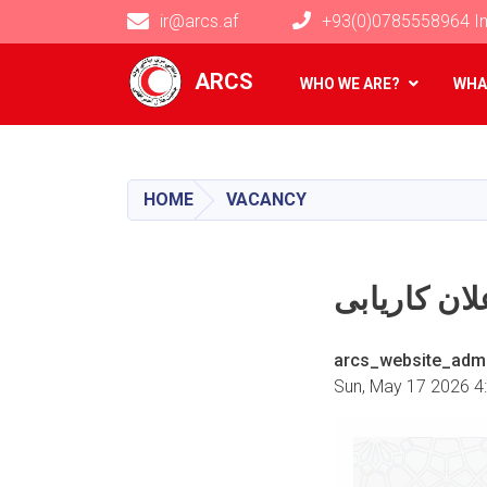
ir@arcs.af
+93(0)0785558964 In
Main navigation
ARCS
WHO WE ARE?
WHA
HOME
VACANCY
arcs_website_adm
Sun, May 17 2026 4