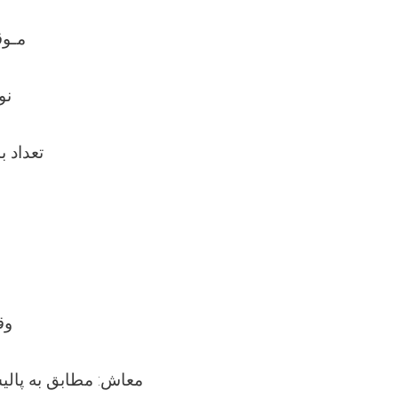
مـوق
نو
تعداد بس
وق
معاش: مطابق به پالی