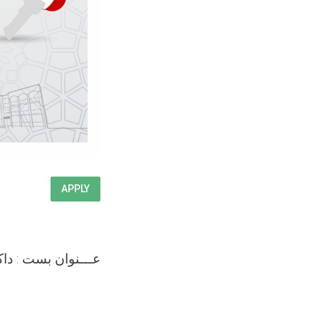
APPLY
عـــنوان بست : داک