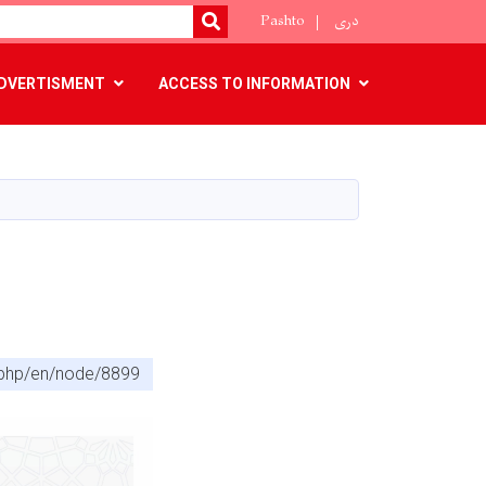
دری
Pashto
SEARCH
DVERTISMENT
ACCESS TO INFORMATION
x.php/en/node/8899