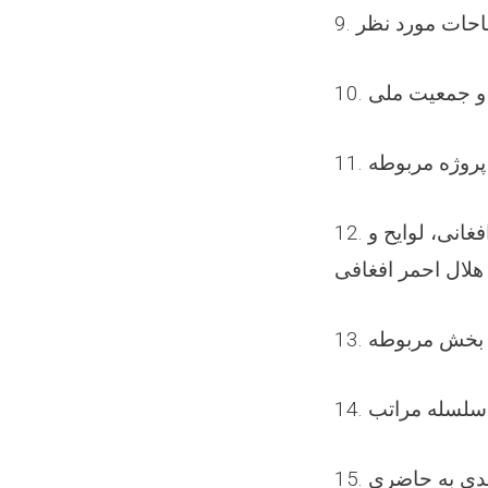
12. رعایت کردن و پابند بوده به قوانین نافذه، اساسنامه جمعیت هلال احمر افغانی، لوایح و