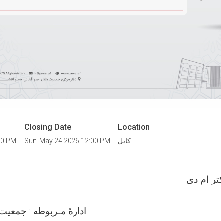
Closing Date
Location
كابل
Sun, May 24 2026 12:00 PM
00 PM
تر ام دى
ادارۀ مـربوطه : جمعیت هلال احمر افغانی