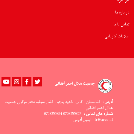
در باره
در باره ما
تماس با ما
اعلانات کاریابی
Youtube
instagram
Facebook
Twitter
جمعیت هلال احمر افغانی
آدرس :
افغانستان - کابل، ناحيه پنجم، افشار سيلو، دفتر مرکزي جمعيت
هلال احمر افغاني
0708255827-0708255854
شماره های تماس :
ir@arcs.af -:ایمیل آدرس