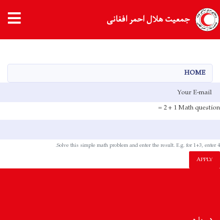
جمعیت هلال احمر افغانی
Skip
to
main
HOME
content
E-mai
1 + 2 =
Math question
Solve this simple math problem and enter the result. E.g. for 1+3, enter 4.
APPLY