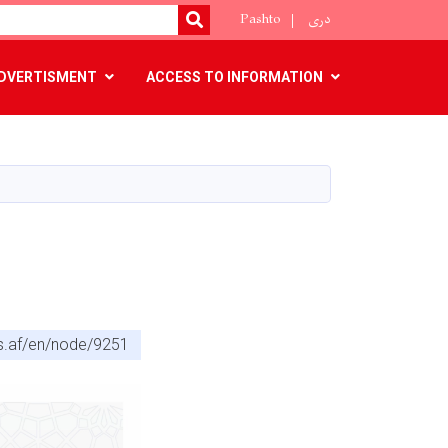
دری
Pashto
SEARCH
DVERTISMENT
ACCESS TO INFORMATION
cs.af/en/node/9251