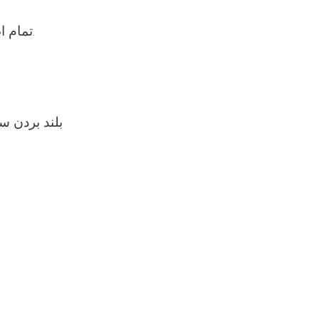
راجستر و نظارت از نمو اطفال شامل وزن، قد، MUAC تمام اطفال زیر سن دوسال.
بلند بردن س