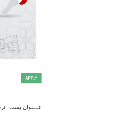
APPLY
عـــنوان بست : نر