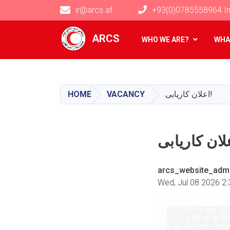
ir@arcs.af
+93(0)0785558964 In
Main navigation
ARCS
WHO WE ARE?
WHA
اعلان کاریابی!
VACANCY
HOME
arcs_website_adm
Wed, Jul 08 2026 2