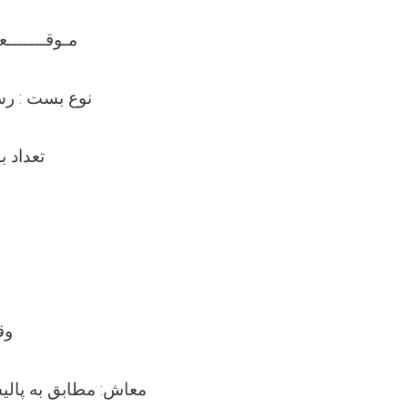
مـوقـــــــ
نوع بست : ر
تعداد بس
وق
معاش: مطابق به پالی