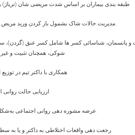
طبقه بندی بیماران بر اساس شدت مریضی شان (تریاژ) و عرضه کمک اولیه.
مدیریت حالات شاک بشمول باز کردن ورید مریض و کنترول خونریزی.
و پانسمان، شناسائی کسر ها شامل کسر عنق (گردن)، ست
شوکی، همچنان تثبیت و غیر متحرک ساختن آن.
همکاری با داکتر تیم در توزیع ادویه برای مریضان.
ارزیابی حالت روانی اجتماعی افراد مبتلا.
عرضه مشوره دهی روانی اجتماعی به‌شکل انفرادی و گروپی.
رجعت دهی واقعات اختلاطی به داکتر و یا به سطوح بالا و تعقیب آن.