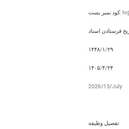
hr@0274
١۴۴۸/۱/۲۹
۱۴۰۵/۴/۲۴
2026/15/July
تفصیل وظیفه: