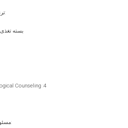
ترنینگ های مورد نیاز:
1: بسته تغذ
ogical Counseling :4
مسئولیت های وظیفوی: