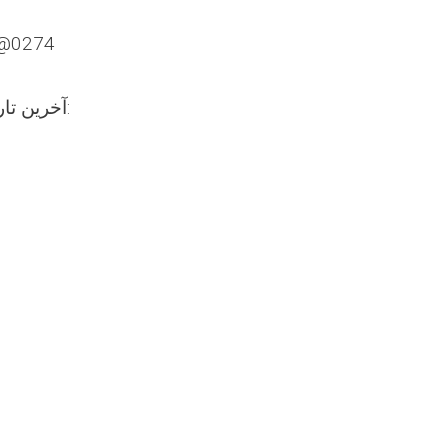
کود نمبر بست: 
آخرین تاریخ فرستادن اسناد: