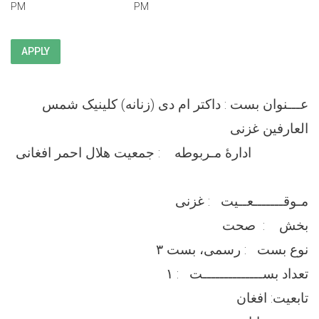
PM
PM
APPLY
عـــنوان بست : داکتر ام دی (زنانه) کلینیک شمس
العارفین غزنى
ادارۀ مـربوطه : جمعیت هلال احمر افغانی
مـوقـــــــعــيت : غزنى
بخش : صحت
نوع بست : رسمی، بست ۳
تعداد بســــــــــــــت : ۱
تابعیت: افغان