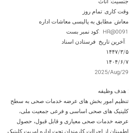
جنسیت: اناث
وقت کاری: تمام روز
معاش: مطابق به پالیسی معاشات اداره
کود نمبر بست: HR@0091
آخرین تاریخ فرستادن اسناد:
١۴۴۷/۳/۵
۱۴۰۴/۶/۷
2025/Aug/29
هدف وظيفه :
تنظیم امور بخش های عرضه خدمات صحی به سطح
کلینیک های صحی اساسی و فرعی جمعیت ملی،
عرضه خدمات صحی معیاری و قابل قبول، حصول
اطمینان از اجراات کارمندان تحت اداره امریت کلینیک