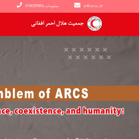
ir@arcs.af
0708255854 معلومات
Main navigation
جمعیت هلال احمر افغانی