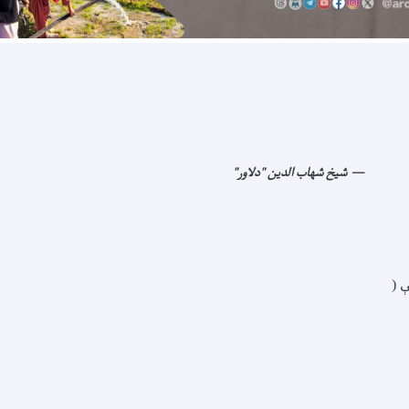
شیخ شهاب الدین "دلاور"
 (