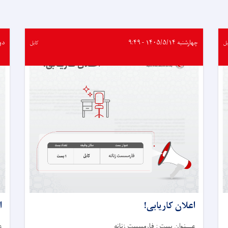
صحی
هلال
احمر
افغانی
بهره‌مند
چهارشنبه ۱۴۰۵/۵/۱۴ - ۹:۴۹
دوشنبه 
بل
کابل
شده‌اند
اعلان کاریابی!
ا
عـــنوان بست : فارمسست زنانه
ع