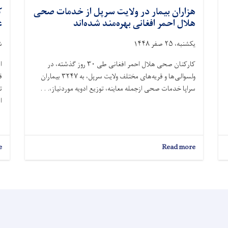
هزاران بیمار در ولایت سرپل از خدمات صحی
ک
هلال احمر افغانی بهره‌مند شده‌اند
عم
یکشنبه، ۲۵ صفر ۱۴۴۸
شنب
کارکنان صحی هلال احمر افغانی طی ۳۰ روز گذشته، در
ا
ولسوالی‌ها و قریه‌های مختلف ولایت سرپل، به ۳۲۴۷ بیماران
سراپا خدمات صحی ازجمله معاینه، توزیع ادویه موردنیاز،. . .
ت
از
e
about
Read more
هزاران
بیمار
در
ولایت
سرپل
از
خدمات