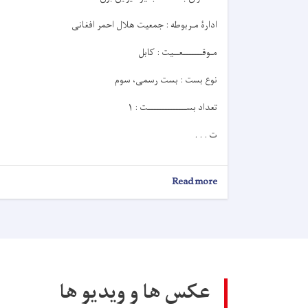
ادارۀ مـربوطه : جمعیت هلال احمر افغانی
مـوقـــــــعــيت : کابل
نوع بست : بست رسمی، سوم
تعداد بســــــــــــــت : ۱
ت . . .
about
Read more
اعلان
کاریابی!
عکس ها و ویدیو ها