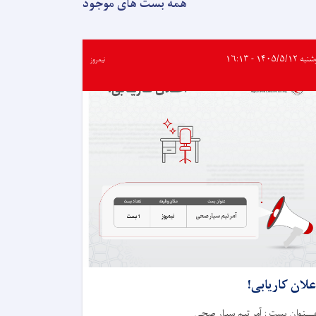
عملیات
همه بست های موجود
قلب
۲۸
طفل
انجام
۱۴۰۵/۵/۱۲ - ۱۶:۱۳
نیمروز
شده
است
علان کاریابی!
ـــنوان بست : آمر تیم سیار صحی