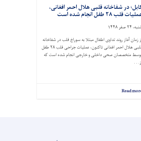
ابل؛ در شفاخانه قلبی هلال احمر افغانی،
لیات قلب ۲۸ طفل انجام شده است
ه، ۲۴ صفر ۱۴۴۸
ز زمان آغاز روند تداوی اطفال مبتلا به سوراخ قلب در شفاخانه
قلبی هلال احمر افغانی تاکنون، عملیات جراحی قلب ۲۸ طفل
وسط متخصصان صحی داخلی و خارجی انجام شده است که
. . .
about
Read mor
کابل؛
در
شفاخانه
قلبی
هلال
احمر
افغانی،