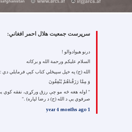
سرپرست جمعیت هلال احمر افغاني:
درنو هیوادوالو !
السلام علیکم ورحمة الله و برکاته
الله (ج) په خپل سپيڅلي کتاب کېې فرمایلي دي :
وَ مِمَّا رَزَقْناهُمْ يُنْفِقُونَ
" اوله هغه څه مو چې رزق ورکړی، نفقه کوي یې
صرفوي یې د الله (ج) د رضا لپاره) ."
1 year 4 months ago