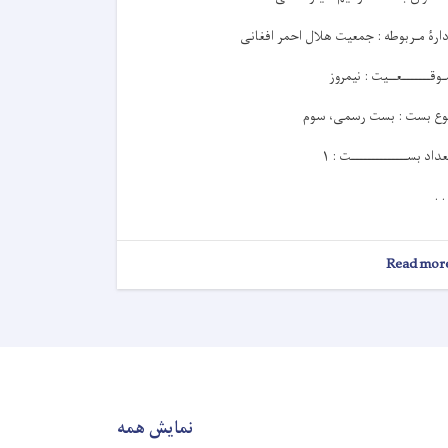
دارۀ مـربوطه : جمعیت هلال احمر افغانی
ـوقـــــــعــيت : نیمروز
وع بست : بست رسمی، سوم
عداد بســــــــــــــت : ۱
. .
about
Read mor
اعلان
کاریابی!
نمایش همه