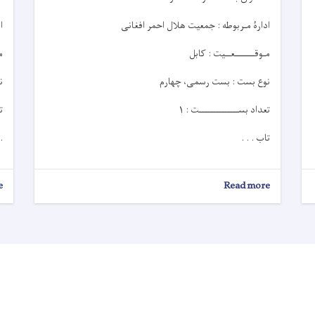
ادارۀ مـربوطه : جمعیت هلال احمر افغانی
ا
مـوقـــــــعــيت : کابل
م
نوع بست : بست رسمی، چهارم
ن
تعداد بســــــــــــــت : ۱
ت
تاب . . .
 .
e
about
Read more
اعلان
کاریابی!