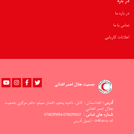
در باره
در باره ما
تماس با ما
اعلانات کاریابی
Youtube
instagram
Facebook
Twitter
جمعیت هلال احمر افغانی
آدرس :
افغانستان - کابل، ناحيه پنجم، افشار سيلو، دفتر مرکزي جمعيت
هلال احمر افغاني
0708255827-0708255854
شماره های تماس :
ir@arcs.af -:ایمیل آدرس