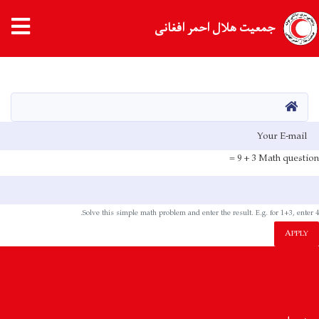
جمعیت هلال احمر افغانی
Skip
to
main
HOME
content
E-mai
3 + 9 =
Math question
Solve this simple math problem and enter the result. E.g. for 1+3, enter 4.
APPLY